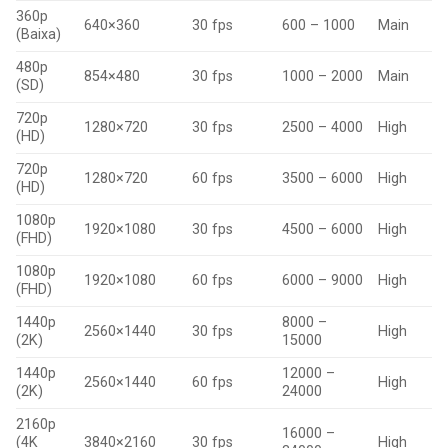
360p
640×360
30 fps
600 – 1000
Main
(Baixa)
480p
854×480
30 fps
1000 – 2000
Main
(SD)
720p
1280×720
30 fps
2500 – 4000
High
(HD)
720p
1280×720
60 fps
3500 – 6000
High
(HD)
1080p
1920×1080
30 fps
4500 – 6000
High
(FHD)
1080p
1920×1080
60 fps
6000 – 9000
High
(FHD)
1440p
8000 –
2560×1440
30 fps
High
(2K)
15000
1440p
12000 –
2560×1440
60 fps
High
(2K)
24000
2160p
16000 –
(4K
3840×2160
30 fps
High