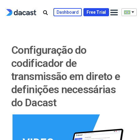
Skip
to
Dashboard
Free Trial
content
Configuração do
codificador de
transmissão em direto e
definições necessárias
do Dacast