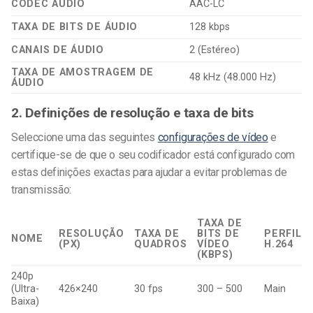
CODEC ÁUDIO
AAC-LC
TAXA DE BITS DE ÁUDIO
128 kbps
CANAIS DE ÁUDIO
2 (Estéreo)
TAXA DE AMOSTRAGEM DE
48 kHz (48.000 Hz)
ÁUDIO
2. Definições de resolução e taxa de bits
Seleccione uma das seguintes
configurações de vídeo
e
certifique-se de que o seu codificador está configurado com
estas definições exactas para ajudar a evitar problemas de
transmissão:
TAXA DE
RESOLUÇÃO
TAXA DE
BITS DE
PERFIL
NOME
(PX)
QUADROS
VÍDEO
H.264
(KBPS)
240p
(Ultra-
426×240
30 fps
300 – 500
Main
Baixa)