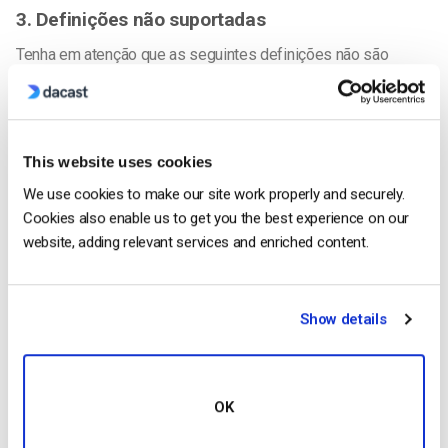
3. Definições não suportadas
Tenha em atenção que as seguintes definições não são
suportadas e irão interromper o seu fluxo:
4. Ligações do guia de transferência e
transmissão do codificador
This website uses cookies
Estúdio Dacast OBS
We use cookies to make our site work properly and securely.
Telestream Wirecast
Cookies also enable us to get you the best experience on our
website, adding relevant services and enriched content.
vMix
VID BlasterX
Show details
SlingStudio
Teradek
LiveU
OK
Central telefónica em direto: