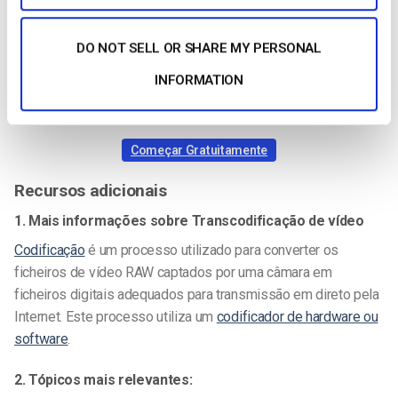
Tem dúvidas ou precisa de ajuda/acesso a esta
funcionalidade? Por favor,
contacte-nos
.
Ainda não é um
DO NOT SELL OR SHARE MY PERSONAL
utilizador Dacast e está interessado em experimentar o
INFORMATION
Dacast sem riscos durante 14 dias? Inscreva-se hoje
para começar.
Começar Gratuitamente
Recursos adicionais
1. Mais informações sobre Transcodificação de vídeo
Codificação
é um processo utilizado para converter os
ficheiros de vídeo RAW captados por uma câmara em
ficheiros digitais adequados para transmissão em direto pela
Internet.
Este processo utiliza um
codificador de hardware ou
software
.
2. Tópicos mais relevantes: