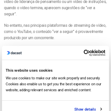
vídeo de liderança de pensamento ou um vídeo de instruções,
quando o vídeo termina, aparecem sugestões de “ver a
seguir”.
No entanto, nas principais plataformas de streaming de vídeo,
como o YouTube, o conteúdo “ver a seguir” é provavelmente
produzido por um concorrente.
Em vez disso, deve procurar uma plataforma de vídeo que lhe
permita alojar o seu conteúdo e manter os espectadores
envolvidos com ele. Procure uma plataforma que ofereça uma
galeria de vídeos, uma função de lista de reprodução ou uma
This website uses cookies
função “ver a seguir” que sugira outros vídeos para ver na sua
We use cookies to make our site work properly and securely.
plataforma ou sítio Web.
Cookies also enable us to get you the best experience on our
website, adding relevant services and enriched content.
Garantir o desempenho em momentos críticos
Quando procura uma solução de transmissão de vídeo, deve
certificar-se de que esta oferece ferramentas para garantir a
Show details