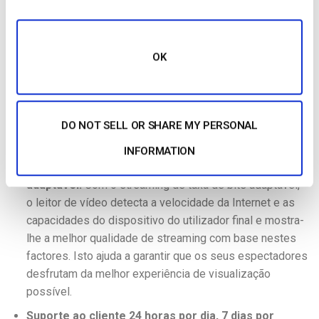
qualidade das suas transmissões em direto e do conteúdo
VOD.
Multi-CDN:
Uma rede de distribuição de conteúdos
OK
encurta a distância entre os seus conteúdos e os seus
espectadores, ajudando a fornecer-lhes conteúdos de
qualidade. Com
várias CDNs
instaladas, se uma rede de
distribuição de conteúdos for abaixo, outra tomará o seu
DO NOT SELL OR SHARE MY PERSONAL
lugar, mantendo o seu conteúdo a funcionar.
INFORMATION
Transmissão em fluxo contínuo com taxa de bits
adaptável:
Com o streaming de taxa de bits adaptável,
o leitor de vídeo detecta a velocidade da Internet e as
capacidades do dispositivo do utilizador final e mostra-
lhe a melhor qualidade de streaming com base nestes
factores. Isto ajuda a garantir que os seus espectadores
desfrutam da melhor experiência de visualização
possível.
Suporte ao cliente 24 horas por dia, 7 dias por