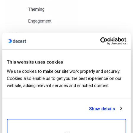
This website uses cookies
We use cookies to make our site work properly and securely.
Cookies also enable us to get you the best experience on our
website, adding relevant services and enriched content.
Clicar em “Create Recipe” (Criar receita) não só lhe permite
escolher a predefinição pretendida, como também lhe dá
acesso para adicionar uma marca de água de vídeo.
Show details