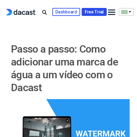
Skip
to
Dashboard
Free Trial
content
Passo a passo: Como
adicionar uma marca de
água a um vídeo com o
Dacast