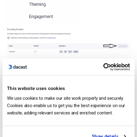
Facendo clic su “Crea ricetta” non solo si può scegliere la
This website uses cookies
preimpostazione desiderata, ma si può anche aggiungere una
We use cookies to make our site work properly and securely.
filigrana al video.
Cookies also enable us to get you the best experience on our
website, adding relevant services and enriched content.
Show details