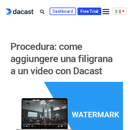
Skip
to
Dashboard
Free Trial
content
Procedura: come
aggiungere una filigrana
a un video con Dacast