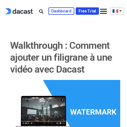
Skip
to
Dashboard
Free Trial
content
Walkthrough : Comment
ajouter un filigrane à une
vidéo avec Dacast