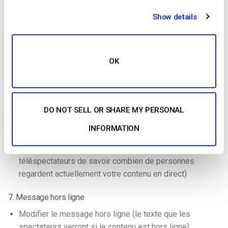
Show details
5. Comportement
Activation de la lecture automatique (si le contenu
démarre automatiquement ou non)
OK
Démarrer la vidéo en sourdine (si la vidéo est mise en
sourdine par défaut ou non)
Boucle (si le contenu est lu et recommencé une fois qu’il
a atteint la fin)
DO NOT SELL OR SHARE MY PERSONAL
INFORMATION
6. Flux en direct
Compteur de vues (option permettant aux
téléspectateurs de savoir combien de personnes
regardent actuellement votre contenu en direct)
7. Message hors ligne
Modifier le message hors ligne (le texte que les
spectateurs verront si le contenu est hors ligne)