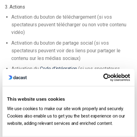
3. Actions
Activation du bouton de téléchargement (si vos
spectateurs peuvent télécharger ou non votre contenu
vidéo)
Activation du bouton de partage social (si vos
spectateurs peuvent voir des liens pour partager le
contenu sur les médias sociaux)
Activation du
Code d’intégration
(si vos spectateurs
peuvent voir et copier/coller le code d’intégration pour
leur propre contenu ou partage)
4. L’apparence
This website uses cookies
Modification de la couleur de recouvrement (il s’agit des
We use cookies to make our site work properly and securely.
couleurs primaires du lecteur lui-même)
Cookies also enable us to get you the best experience on our
website, adding relevant services and enriched content.
Changement de la couleur du menu (couleur secondaire
du lecteur)