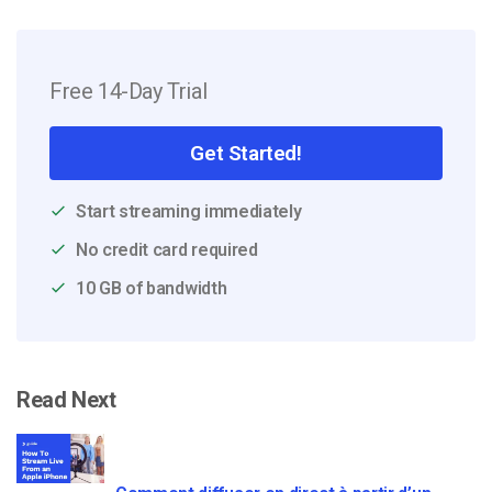
Free 14-Day Trial
Get Started!
Start streaming immediately
No credit card required
10 GB of bandwidth
Read Next