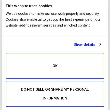
basicamente como todos os referenciadores:
This website uses cookies
We use cookies to make our site work properly and securely.
Cookies also enable us to get you the best experience on our
website, adding relevant services and enriched content.
Show details
OK
5. Tema:
Pode escolher as opções do tema predefinido ou
personalizá-lo você mesmo:
DO NOT SELL OR SHARE MY PERSONAL
INFORMATION