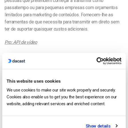
pessoas que pretendem começar a transmitir como
passatempo ou para pequenas empresas com orçamentos
limitados para marketing de conteúdos. Fornecem-lhe as
ferramentas de que necessita para transmitir em direto sem
ter de suportar quaisquer custos adicionais.
Pro: API de vídeo
Finalmente, a
API de vídeo
permite-lhe integrar-se no fluxo de
trabalho existente. Isto permite-lhe integrar facilmente a sua
configuração no seu fluxo de trabalho, tornando a atuação em
direto mais fácil e mais natural.
This website uses cookies
No entanto, ao comparar o YouTube Live com o Facebook
We use cookies to make our site work properly and securely.
Live, é importante ter em conta as desvantagens. Na nossa
Cookies also enable us to get you the best experience on our
website, adding relevant services and enriched content.
própria investigação e testes, descobrimos algumas
desvantagens importantes do Facebook Live.
Contras: Sem indexação de conteúdos
Show details