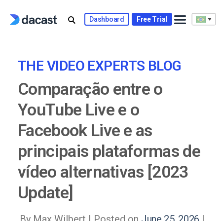
Skip
to
Dashboard
Free Trial
content
THE VIDEO EXPERTS BLOG
Comparação entre o
YouTube Live e o
Facebook Live e as
principais plataformas de
vídeo alternativas [2023
Update]
By Max Wilbert |
Posted on
June 25, 2026
|