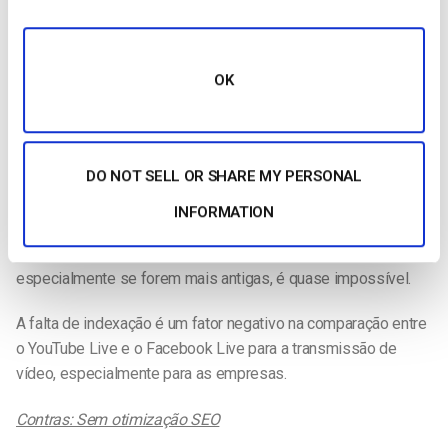
Uma das principais desvantagens é que os utilizadores não
podem indexar o conteúdo de vídeo do Facebook Live. Isto
OK
significa que os motores de busca como o Google, o Bing e o
Yahoo nunca “encontram” publicações no Facebook. Esta
limitação inclui vídeos em direto e arquivados.
DO NOT SELL OR SHARE MY PERSONAL
Pode procurar o conteúdo no próprio Facebook, mas a
pesquisa dentro da plataforma não é muito útil. É uma
INFORMATION
interface confusa em comparação com o YouTube, o Google e
outros motores de busca. Encontrar mensagens,
especialmente se forem mais antigas, é quase impossível.
A falta de indexação é um fator negativo na comparação entre
o YouTube Live e o Facebook Live para a transmissão de
vídeo, especialmente para as empresas.
Contras: Sem otimização SEO