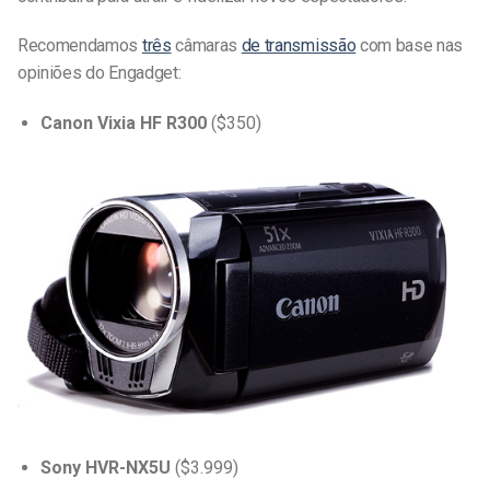
Recomendamos
três
câmaras
de transmissão
com base nas
opiniões do Engadget:
Canon Vixia HF R300
($350)
Sony HVR-NX5U
($3.999)