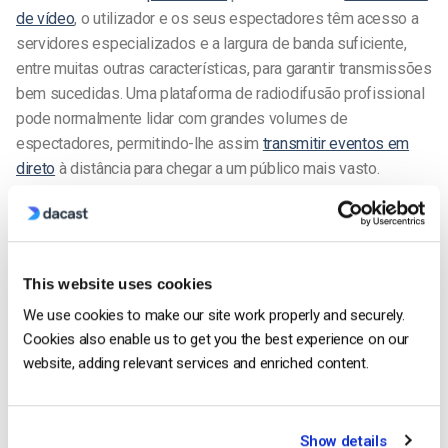
de vídeo
, o utilizador e os seus espectadores têm acesso a
servidores especializados e a largura de banda suficiente,
entre muitas outras características, para garantir transmissões
bem sucedidas. Uma plataforma de radiodifusão profissional
pode normalmente lidar com grandes volumes de
espectadores, permitindo-lhe assim
transmitir eventos em
direto
à distância para chegar a um público mais vasto.
Escolha uma solução completa de transmissão de eventos
que utiliza uma
rede global de distribuição de conteúdos
com
uma qualidade de transmissão incrível. Desta forma, o seu
This website uses cookies
evento de transmissão virtual
pode acomodar grandes
volumes de espectadores em
locais remotos
We use cookies to make our site work properly and securely.
Cookies also enable us to get you the best experience on our
Em suma, quanto melhor for o serviço que selecionar – em
website, adding relevant services and enriched content.
termos de funcionalidades, apoio e custo – melhor será a
experiência de transmissão para si e melhor será a
experiência de visualização para o seu público.
Show details