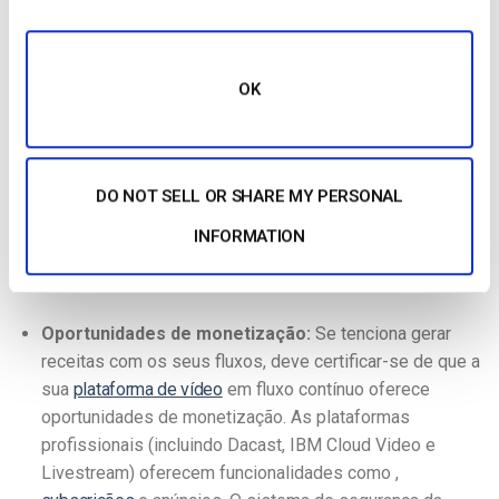
Recomendamos que compare várias
soluções de
transmissão em
fluxo contínuo e tire partido das avaliações
OK
gratuitas antes de decidir sobre o plano correto. A Dacast, por
exemplo, oferece um teste gratuito repleto de
funcionalidades para lhe dar a oportunidade de testar o nosso
serviço por si próprio, comparando-o com
alternativas de
DO NOT SELL OR SHARE MY PERSONAL
transmissão
INFORMATION
Existem algumas características principais a considerar
quando se comparam
serviços de transmissão em direto
Oportunidades de monetização:
Se tenciona gerar
receitas com os seus fluxos, deve certificar-se de que a
sua
plataforma de vídeo
em fluxo contínuo oferece
oportunidades de monetização. As plataformas
profissionais (incluindo Dacast, IBM Cloud Video e
Livestream) oferecem funcionalidades como ,