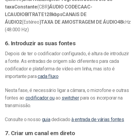
taxaConstante
(CBR
)ÁUDIO CODECAAC-
LCAUDIO
BITRATE128
kbpsCANAIS DE
ÁUDIO2
(Estéreo
)TAXA DE AMOSTRAGEM DE ÁUDIO48
kHz
(48.000 Hz)
6. Introduzir as suas fontes
Depois de ter o codificador configurado, é altura de introduzir
a fonte. As entradas de origem são diferentes para cada
codificador e plataforma de vídeo em linha, mas isto é
importante para
cada fluxo
Nesta fase, é necessário ligar a câmara, o microfone e outras
fontes ao
codificador ou
ao
switcher
para os incorporar na
transmissão.
Consulte o nosso
guia
dedicado
à entrada de várias fontes
7. Criar um canal em direto