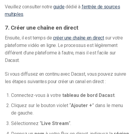
Veuillez consulter notre
guide
dédié à
l’entrée de sources
multiples
.
7. Créer une chaîne en direct
Ensuite, il est temps de
créer une chaîne en direct
sur votre
plateforme vidéo en ligne. Le processus est légèrement
différent d’une plateforme à l’autre, mais il est facile sur
Dacast.
Si vous diffusez en continu avec Dacast, vous pouvez suivre
les étapes suivantes pour créer un canal en direct :
Connectez-vous à votre
tableau de bord Dacast
.
Cliquez sur le bouton violet “
Ajouter +
” dans le menu
de gauche.
Sélectionnez “
Live Stream
“.
Donnez un
nom
à votre flux en direct, indiquez la
région