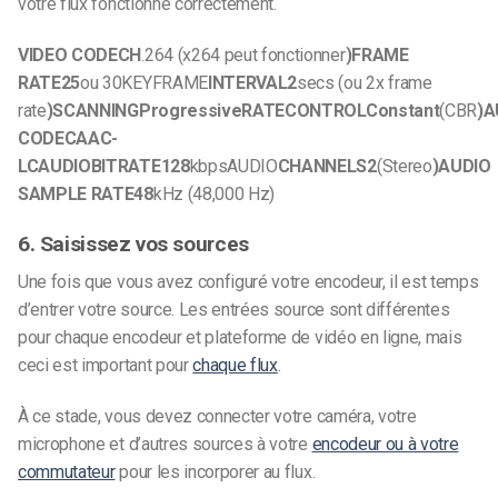
votre flux fonctionne correctement.
VIDEO CODECH
.264 (x264 peut fonctionner
)FRAME
RATE25
ou 30KEYFRAME
INTERVAL2
secs (ou 2x frame
rate
)SCANNINGProgressiveRATE
CONTROLConstant
(CBR
)A
CODECAAC-
LCAUDIO
BITRATE128
kbpsAUDIO
CHANNELS2
(Stereo
)AUDIO
SAMPLE RATE48
kHz (48,000 Hz)
6. Saisissez vos sources
Une fois que vous avez configuré votre encodeur, il est temps
d’entrer votre source. Les entrées source sont différentes
pour chaque encodeur et plateforme de vidéo en ligne, mais
ceci est important pour
chaque flux
.
À ce stade, vous devez connecter votre caméra, votre
microphone et d’autres sources à votre
encodeur ou à votre
commutateur
pour les incorporer au flux.