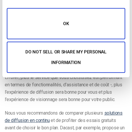
professionnelle peut généralement gérer un grand nombre de
spectateurs, ce qui vous permet de
diffuser des événements
en direct
à distance pour toucher un public plus large.
OK
Optez pour une solution complète de streaming événementiel
qui utilise un
réseau mondial de diffusion de contenu
avec une
qualité de streaming incroyable. Ainsi, votre
événement virtuel
DO NOT SELL OR SHARE MY PERSONAL
en streaming
peut accueillir un grand nombre de
INFORMATION
téléspectateurs dans des
endroits éloignés
En bref, plus le service que vous choisissez est performant –
en termes de fonctionnalités, d’assistance et de coût -, plus
l’expérience de diffusion sera bonne pour vous et plus
l’expérience de visionnage sera bonne pour votre public.
Nous vous recommandons de comparer plusieurs
solutions
de diffusion en continu
et de profiter des essais gratuits
avant de choisir le bon plan. Dacast, par exemple, propose un