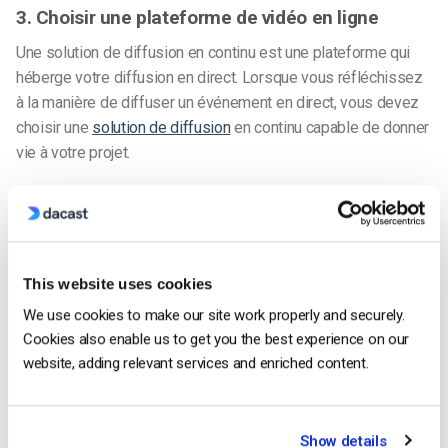
3. Choisir une plateforme de vidéo en ligne
Une solution de diffusion en continu est une plateforme qui
héberge votre diffusion en direct. Lorsque vous réfléchissez
à la manière de diffuser un événement en direct, vous devez
choisir une
solution de diffusion
en continu capable de donner
vie à votre projet.
De nombreuses
plateformes de diffusion en direct de
qualité
professionnelle sont équipées de
lecteurs vidéo HTML5
en
marque blanche qui peuvent être facilement intégrés à votre
propre site web, à votre application et à vos plateformes
This website uses cookies
sociales.
We use cookies to make our site work properly and securely.
Cookies also enable us to get you the best experience on our
En utilisant l’une des
plateformes
professionnelles
de
website, adding relevant services and enriched content.
streaming vidéo
, vous et vos spectateurs avez accès à des
serveurs spécialisés et à une bande passante suffisante,
parmi de nombreuses autres caractéristiques, pour garantir
Show details
des diffusions réussies. Une plateforme de diffusion