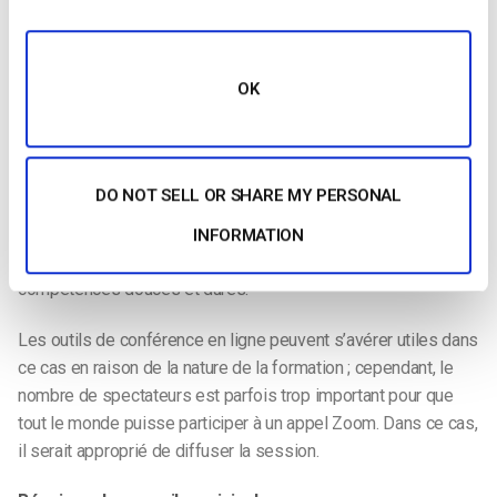
travailler leurs équipes à domicile, les sessions d’intégration
des nouveaux employés, de développement de la culture
d’entreprise, d’efficacité du flux de travail et d’autres
OK
formations de routine se font en ligne.
Vous pouvez organiser de nombreux types de sessions de
formation des employés sur Zoom. L’option d’enregistrement
DO NOT SELL OR SHARE MY PERSONAL
permet aux stagiaires d’accéder plus facilement à des
informations cruciales après la session. Ils peuvent réécouter
INFORMATION
l’enregistrement et apprendre à leur propre rythme les
compétences douces et dures.
Les outils de conférence en ligne peuvent s’avérer utiles dans
ce cas en raison de la nature de la formation ; cependant, le
nombre de spectateurs est parfois trop important pour que
tout le monde puisse participer à un appel Zoom. Dans ce cas,
il serait approprié de diffuser la session.