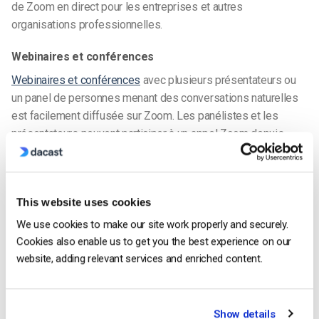
de
Zoom en direct
pour les entreprises et autres
organisations professionnelles.
Webinaires et conférences
Webinaires et conférences
avec plusieurs présentateurs ou
un panel de personnes menant des conversations naturelles
est facilement diffusée sur Zoom. Les panélistes et les
présentateurs peuvent participer à un appel Zoom depuis
n’importe quel endroit, et vous pouvez diffuser la conférence
à des spectateurs sur d’autres plateformes.
Une
plateforme de vidéo en ligne
d’une plateforme de vidéo
This website uses cookies
en ligne s’avèrent utiles pour ce cas d’utilisation, car il est
We use cookies to make our site work properly and securely.
courant que ce type d’événement exige des spectateurs qu’ils
Cookies also enable us to get you the best experience on our
achètent un “ticket” ou qu’ils répondent à l’invitation.
website, adding relevant services and enriched content.
Sessions de formation
Étant donné que de nombreuses entreprises font encore
Show details