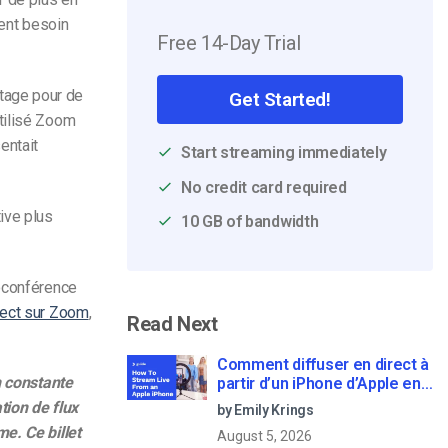
ient besoin
Free 14-Day Trial
tage pour de
Get Started!
utilisé Zoom
sentait
Start streaming immediately
No credit card required
ive plus
10 GB of bandwidth
éoconférence
rect sur Zoom
,
Read Next
Comment diffuser en direct à
n constante
partir d’un iPhone d’Apple en
6 étapes faciles
tion de flux
by Emily Krings
e. Ce billet
August 5, 2026