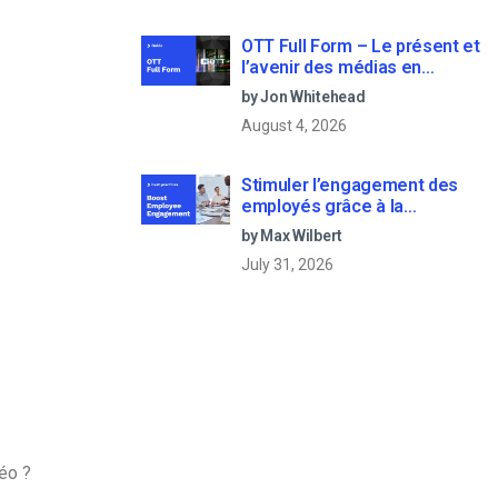
OTT Full Form – Le présent et
l’avenir des médias en
continu
by Jon Whitehead
August 4, 2026
Stimuler l’engagement des
employés grâce à la
communication d’entreprise
by Max Wilbert
en direct
July 31, 2026
éo ?