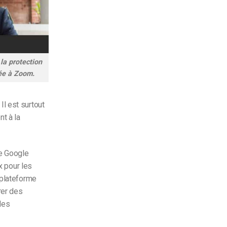
la protection
sée à Zoom.
l est surtout
t à la
ue Google
x pour les
 plateforme
rer des
les