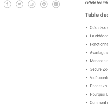
reflète les i
Table de
Qu’est-ce
La vidéoco
Fonctionna
Avantages
Menaces r
Secure Zo
Vidéoconfé
Dacast vs
Pourquoi 
Comment di