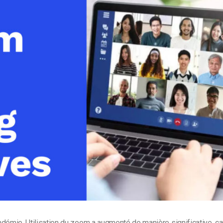
Monétisation vidéo
té
Marketing vidéo
ndémie,
Utilisation du zoom
a augmenté de manière significative, ca