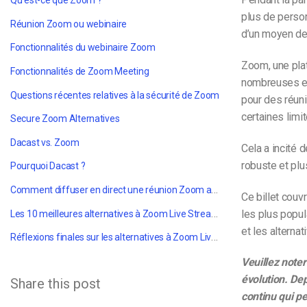
Qu'est-ce que Zoom ?
plus de person
Réunion Zoom ou webinaire
d’un moyen de
Fonctionnalités du webinaire Zoom
Zoom, une pla
Fonctionnalités de Zoom Meeting
nombreuses en
Questions récentes relatives à la sécurité de Zoom
pour
des réuni
certaines limi
Secure Zoom Alternatives
Dacast vs. Zoom
Cela a incité
de
robuste et plu
Pourquoi Dacast ?
Comment diffuser en direct une réunion Zoom avec Dacast
Ce billet couv
Les 10 meilleures alternatives à Zoom Live Streaming
les plus popul
et les alterna
Réflexions finales sur les alternatives à Zoom Live Stream
Veuillez noter
évolution. Dep
Share this post
continu qui pe