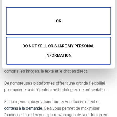
OK
L’un des principaux avantages de la diffusion en continu est
la possibilité de réutiliser votre contenu de diverses manières.
DO NOT SELL OR SHARE MY PERSONAL
La diffusion en direct ne se limite pas aux services de
INFORMATION
diffusion vidéo et audio en direct. Vous avez la possibilité
d’utiliser diverses formes de
le contenu vidéo
et multimédia, y
compris les images, le texte et le chat en direct.
De nombreuses plateformes offrent une grande flexibilité
pour accéder à différentes méthodologies de présentation.
En outre, vous pouvez transformer vos flux en direct en
contenu à la demande
. Cela vous permet de maximiser
l’audience. L’un des principaux avantages de la diffusion en