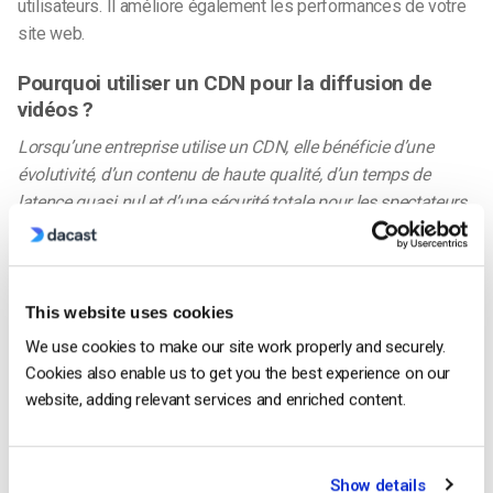
utilisateurs. Il améliore également les performances de votre
site web.
Pourquoi utiliser un CDN pour la diffusion de
vidéos ?
Lorsqu’une entreprise utilise un CDN, elle bénéficie d’une
évolutivité, d’un contenu de haute qualité, d’un temps de
latence quasi nul et d’une sécurité totale pour les spectateurs.
En se connectant à des serveurs dans le monde entier,
CDN
peuvent créer un flux vidéo plus court entre le serveur
d’origine et l’ordinateur ou le téléphone portable d’un
This website uses cookies
spectateur.
téléphone portable
. L’utilisation de ce vaste
We use cookies to make our site work properly and securely.
réseau de serveurs connectés facilite la diffusion de contenu
Cookies also enable us to get you the best experience on our
vidéo sur l’appareil de l’utilisateur en cas d’augmentation du
website, adding relevant services and enriched content.
nombre de spectateurs. Autres avantages de l’utilisation d’un
fournisseur de CDN :
Show details