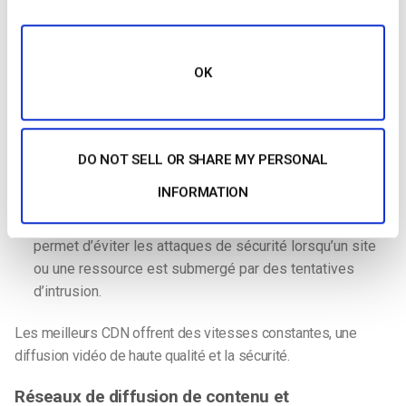
Vitesse : Les réseaux de diffusion de contenu diffusent
le contenu à
faible latence
. Alors qu’un réseau local est à
la traîne, un CDN est sur la voie de dépassement,
contournant le réseau local et accélérant pour atteindre
OK
le spectateur à temps.
Qualité :
Vidéo de haute qualité
avec un temps de latence
minimal. Exactement ce que veut le téléspectateur.
DO NOT SELL OR SHARE MY PERSONAL
Sécurité
: Les entreprises regorgent d’informations
INFORMATION
confidentielles. Les CDN offrent une
couche de sécurité
supplémentaire
à cause de cela. L’utilisation d’un CDN
permet d’éviter les attaques de sécurité lorsqu’un site
ou une ressource est submergé par des tentatives
d’intrusion.
Les meilleurs CDN offrent des vitesses constantes, une
diffusion vidéo de haute qualité et la sécurité.
Réseaux de diffusion de contenu et