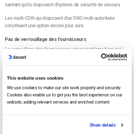
sachant qu’ils disposent d’options de sécurité de secours.
Les multi-CDN qui disposent d’un DNS multi-autoritaire
constituent une option encore plus sûre.
Pas de verrouillage des fournisseurs
Le verrouillage des fournisseurs est un problème bien réel
pour certaines entreprises. C’est alors que la fidélité à un
vendeur spécifique devient un inconvénient à un moment
donné. Par exemple, si vous avez construit votre système
This website uses cookies
autour d’un fournisseur et que les circonstances deviennent
défavorables, il peut être difficile de mettre fin au partenariat
We use cookies to make our site work properly and securely.
et de passer au suivant puisque vos opérations dépendent de
Cookies also enable us to get you the best experience on our
lui.
website, adding relevant services and enriched content.
L’utilisation d’un multi-CDN permet d’éviter l’enfermement
dans un fournisseur, puisque vous équipez votre installation
Show details
de diffusion en continu de plusieurs options dès le départ.