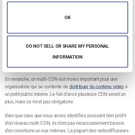
Qui a besoin d’un multi-CDN ?
OK
Les multi-CDN sont plus utiles dans certains cas d’utilisation
que dans d’autres. Les radiodiffuseurs qui distribuent du
contenu à un grand nombre de personnes bénéficieraient
certainement d’un multi-CDN. Il en va de même pour les
DO NOT SELL OR SHARE MY PERSONAL
radiodiffuseurs qui ont une audience mondiale, en particulier
INFORMATION
ceux qui ont des téléspectateurs dans les régions les plus
reculées du monde.
En revanche, un multi-CDN est moins important pour une
organisation qui se contente de
distribuer du contenu vidéo
à
un petit public interne. Le fait d’avoir plusieurs CDN serait un
plus, mais ce n’est pas obligatoire.
Bien que ceux que nous avons identifiés puissent tirer profit
d’un réseau multi-CDN, ils n’ont pas nécessairement besoin
d’en construire un eux-mêmes. La plupart des radiodiffuseurs