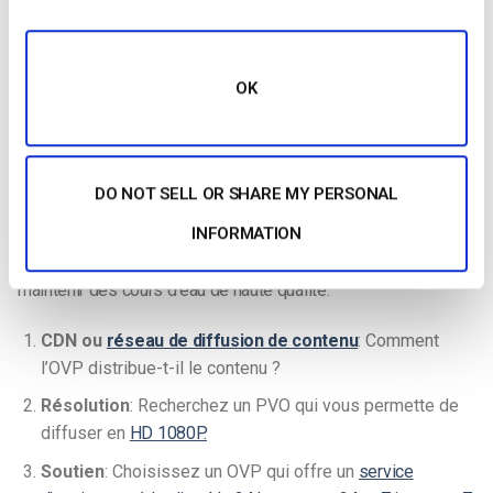
Optimisez la qualité de votre
installation de streaming
vidéo
en choisissant la bonne
plateforme vidéo en ligne
(OVP). Un
OK
OVP fournit des solutions de diffusion en continu pour la
gestion et l’hébergement de contenu vidéo. En général, ils
fournissent également d’autres outils pour
monétisation
DO NOT SELL OR SHARE MY PERSONAL
,
la
sécurité
,
etc.
INFORMATION
Il y a trois caractéristiques à rechercher qui vous aideront à
maintenir des cours d’eau de haute qualité.
CDN ou
réseau de diffusion de contenu
: Comment
l’OVP distribue-t-il le contenu ?
Résolution
: Recherchez un PVO qui vous permette de
diffuser en
HD 1080P.
Soutien
: Choisissez un OVP qui offre un
service