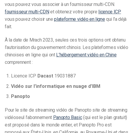
vous pouvez vous associer à un fournisseur multi-CDN.
fournisseur multi-CDN
et obtenez votre propre
licence ICP
vous pouvez choisir une
plateforme vidéo en ligne
qui l’a déjà
fait.
À la date de Mrach 2023, seules ces trois options ont obtenu
l’autorisation du gouvernement chinois. Les plateformes vidéo
chinoises en ligne qui ont
L’hébergement vidéo en Chine
comprennent :
Licence ICP
Dacast
19031887
Vidéo sur l’informatique en nuage d’IBM
Panopto
Pour le site de streaming vidéo de Panopto
site de streaming
vidéo
seul l’abonnement
Panopto Basic
(qui est le plan gratuit)
est proposé dans le monde entier, et Panopto Pro est
proposé aux États-Unis, en Californie, au Royaume-Uni et dans