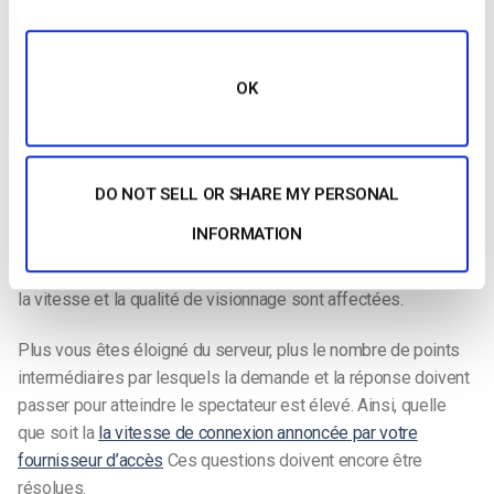
proche de l’utilisateur. Cela permet de s’assurer que tous les
streaming vidéo
se fait à partir d’un serveur situé à proximité
des téléspectateurs, n’importe où dans le monde. Le serveur
utilisé pour fournir le contenu dépend du type de “points de
OK
présence” (POP) qui se trouvent à proximité du
téléspectateur.
Pour un téléspectateur chinois, le contenu est souvent diffusé
DO NOT SELL OR SHARE MY PERSONAL
en continu depuis une ville aussi éloignée que Seattle, ce qui
INFORMATION
entraîne d’importants problèmes de vitesse et de latence. En
outre, plus une vidéo est longue à atteindre le spectateur, plus
la vitesse et la qualité de visionnage sont affectées.
Plus vous êtes éloigné du serveur, plus le nombre de points
intermédiaires par lesquels la demande et la réponse doivent
passer pour atteindre le spectateur est élevé. Ainsi, quelle
que soit la
la vitesse de connexion annoncée par votre
fournisseur d’accès
Ces questions doivent encore être
résolues.