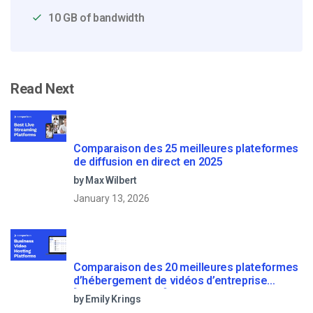
10 GB of bandwidth
Read Next
Comparaison des 25 meilleures plateformes
de diffusion en direct en 2025
by Max Wilbert
January 13, 2026
Comparaison des 20 meilleures plateformes
d’hébergement de vidéos d’entreprise
[Updated for 2022]
by Emily Krings