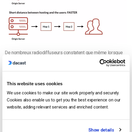
De nombreux radiodiffuseurs constatent que même lorsque
les
réseaux de diffusion de contenu
(CDN) pour diffuser des
vidéos en Chine depuis l’extérieur du continent, la vitesse et la
qualité pourraient être meilleures et plus régulières. Cette
plainte est généralement formulée par
plateformes de
This website uses cookies
streaming en ligne
allant des
plus grandes plateformes de
We use cookies to make our site work properly and securely.
vidéo en ligne
aux
plateformes de diffusion en direct
et
Cookies also enable us to get you the best experience on our
même des
plateformes de vidéos courtes
.
website, adding relevant services and enriched content.
Les CDN
réduire le chargement et la mise en mémoire
tampon
en mettant le contenu en cache sur le serveur le plus
Show details