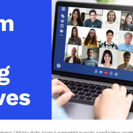
Monetizzazione Video
Video Marketing
ndemia,
Utilizzo dello zoom
è aumentata in modo significativo, poic