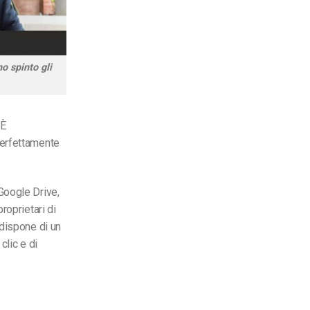
o spinto gli
 È
perfettamente
Google Drive,
roprietari di
 dispone di un
clic e di