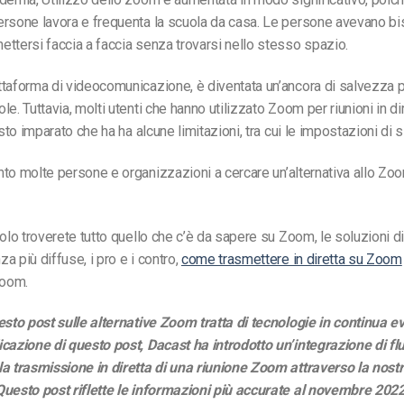
ersone lavora e frequenta la scuola da casa. Le persone avevano bi
ttersi faccia a faccia senza trovarsi nello stesso spazio.
taforma di videocomunicazione, è diventata un’ancora di salvezza 
le. Tuttavia, molti utenti
che hanno utilizzato Zoom per
riunioni in di
sto
imparato che
ha
ha alcune limitazioni, tra cui le impostazioni di 
nto
molte persone e organizzazioni
a cercare
un’alternativa allo Zo
colo troverete tutto quello che c’è da sapere su Zoom, le soluzioni d
a più diffuse, i pro e i contro,
come trasmettere in diretta su Zoom
Zoom.
esto post sulle alternative Zoom tratta di tecnologie in continua e
cazione di questo post, Dacast ha introdotto un’integrazione di fl
a trasmissione in diretta di una riunione Zoom attraverso la nost
Questo post riflette le informazioni più accurate al novembre 2022