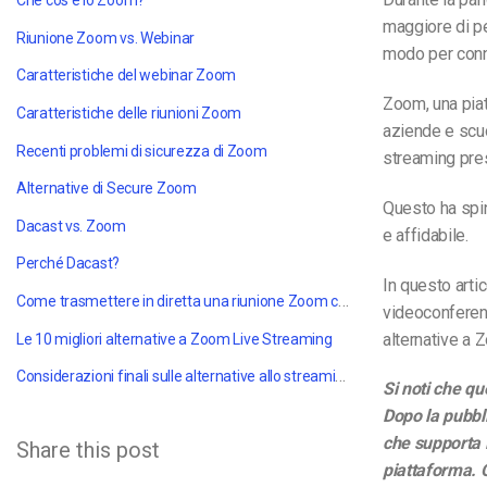
Che cos'è lo Zoom?
maggiore di p
Riunione Zoom vs. Webinar
modo per conne
Caratteristiche del webinar Zoom
Zoom, una piat
Caratteristiche delle riunioni Zoom
aziende e scuo
Recenti problemi di sicurezza di Zoom
streaming
pre
Alternative di Secure Zoom
Questo ha spi
Dacast vs. Zoom
e affidabile.
Perché Dacast?
In questo arti
Come trasmettere in diretta una riunione Zoom con Dacast
videoconferenz
alternative a 
Le 10 migliori alternative a Zoom Live Streaming
Considerazioni finali sulle alternative allo streaming live di Zoom
Si noti che qu
Dopo la pubbli
che supporta l
Share this post
piattaforma. 