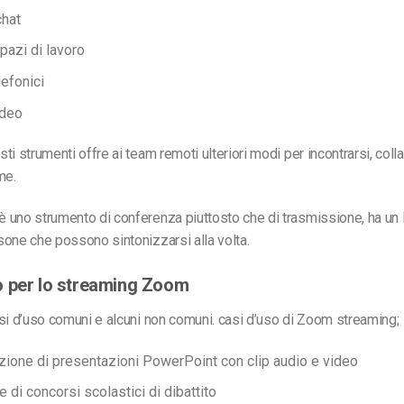
chat
pazi di lavoro
lefonici
ideo
ti strumenti offre ai team remoti ulteriori modi per incontrarsi, coll
me.
uno strumento di conferenza piuttosto che di trasmissione, ha un l
one che possono sintonizzarsi alla volta.
 per lo streaming Zoom
si d’uso comuni e alcuni non comuni.
casi d’uso di Zoom streaming
;
zione di presentazioni PowerPoint con clip audio e video
 di concorsi scolastici di dibattito