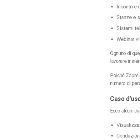
Incontri e 
Stanze e s
Sistemi te
Webinar v
Ognuno di ques
lavorare insie
Poiché Zoom è 
numero di pers
Caso d’uso
Ecco alcuni ca
Visualizza
Conduzione