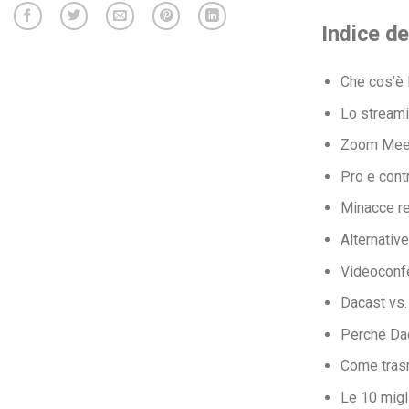
Indice de
Che cos’è
Lo streami
Zoom Meeti
Pro e cont
Minacce re
Alternativ
Videoconf
Dacast vs
Perché Da
Come trasm
Le 10 migl