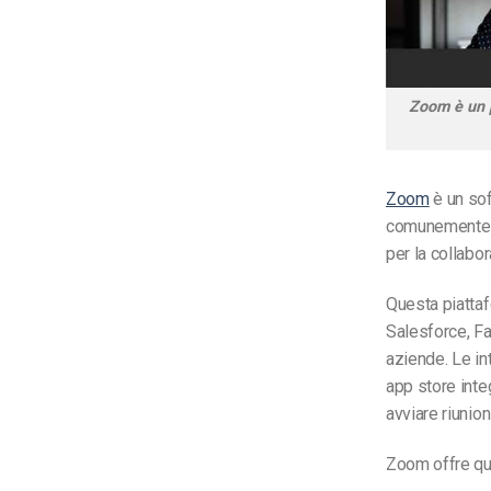
Zoom è un p
Zoom
è un sof
comunemente a
per la collabo
Questa piatta
Salesforce, Fa
aziende. Le in
app store integ
avviare
riunion
Zoom offre qua