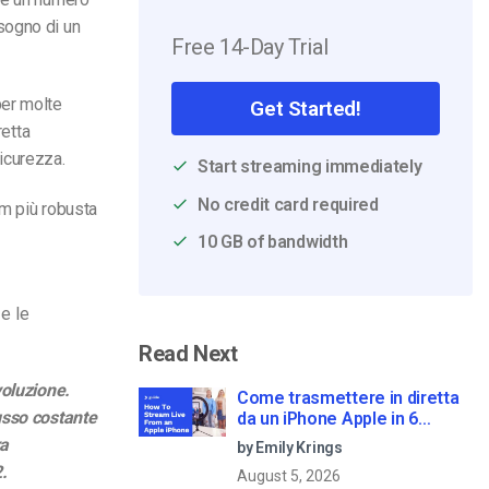
sogno di un
Free 14-Day Trial
per molte
Get Started!
retta
sicurezza.
Start streaming immediately
No credit card required
om più robusta
10 GB of bandwidth
i
e le
Read Next
voluzione.
Come trasmettere in diretta
usso costante
da un iPhone Apple in 6
semplici passi
ra
by Emily Krings
.
August 5, 2026