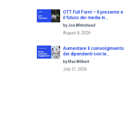
OTT Full Form – Il presente e
il futuro dei media in
streaming
by Jon Whitehead
August 4, 2026
Aumentare il coinvolgimento
dei dipendenti con le
comunicazioni aziendali in
by Max Wilbert
live streaming
July 31, 2026