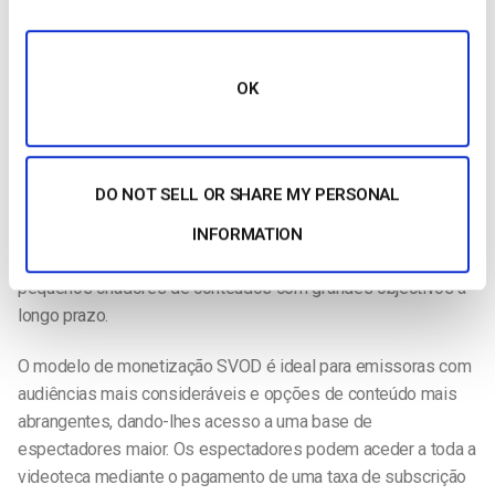
Os anúncios podem ser provenientes de anúncios
publicitários, intervalos publicitários, faixas publicitárias no
seu sítio Web, programas de afiliados ou conteúdo
OK
patrocinado.
SVOD [Subscription BAsed Video on Demand]:
DO NOT SELL OR SHARE MY PERSONAL
Com este modelo de negócio, não é necessária tanta
audiência como com o AVOD. O SVOD oferece excelentes
INFORMATION
opções de escalabilidade, o que o torna uma boa escolha para
pequenos criadores de conteúdos com grandes objectivos a
longo prazo.
O modelo de monetização SVOD é ideal para emissoras com
audiências mais consideráveis e opções de conteúdo mais
abrangentes, dando-lhes acesso a uma base de
espectadores maior. Os espectadores podem aceder a toda a
videoteca mediante o pagamento de uma taxa de subscrição