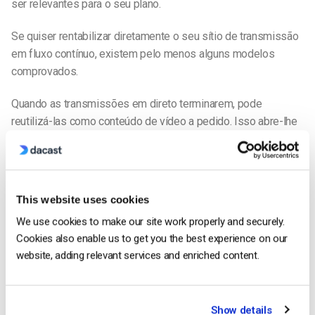
ser relevantes para o seu plano.
Se quiser rentabilizar diretamente o seu sítio de transmissão
em fluxo contínuo, existem pelo menos alguns modelos
comprovados.
Quando as transmissões em direto terminarem, pode
reutilizá-las como conteúdo de vídeo a pedido. Isso abre-lhe
a porta a três modelos de negócio populares: Vídeo a pedido
baseado em anúncios, vídeo a pedido por subscrição e vídeo
a pedido transacional (AVOD, SVOD e TVOD).
This website uses cookies
AVOD [Advertising-Based Video on Demand]:
We use cookies to make our site work properly and securely.
Como o nome sugere, o AVOD gera dinheiro através de
Cookies also enable us to get you the best experience on our
anúncios. Através desse modelo de negócio, é essencial
website, adding relevant services and enriched content.
fazer com que as suas transmissões cheguem ao maior
número possível de espectadores. Por conseguinte, o
acesso aos vídeos é gratuito.
Show details