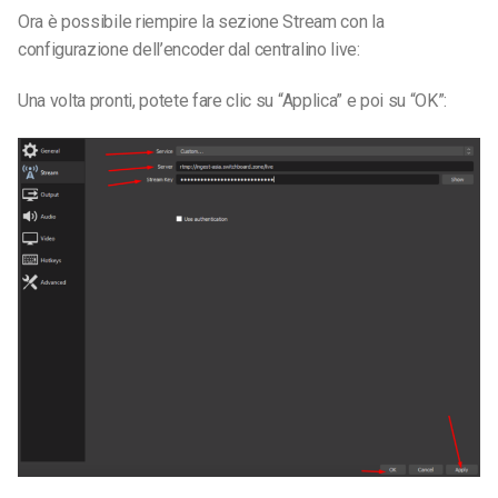
Ora è possibile riempire la sezione Stream con la
configurazione dell’encoder dal centralino live:
Una volta pronti, potete fare clic su “Applica” e poi su “OK”: