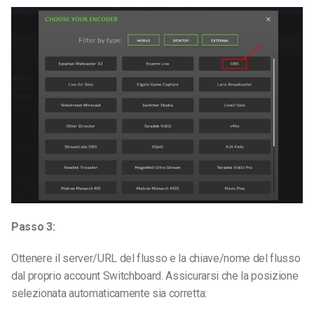
Passo 3:
Ottenere il server/URL del flusso e la chiave/nome del flusso
dal proprio account Switchboard. Assicurarsi che la posizione
selezionata automaticamente sia corretta: