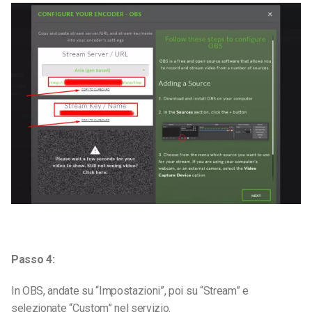
Passo 4:
In OBS, andate su “Impostazioni”, poi su “Stream” e
selezionate “Custom” nel servizio.