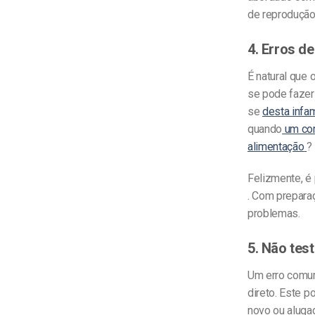
de reprodução
4. Erros d
É natural que
se pode fazer
se
desta infam
quando
um cor
alimentação
?
Felizmente, é
.
Com preparaç
problemas.
5. Não tes
Um erro comum
direto. Este p
novo ou aluga