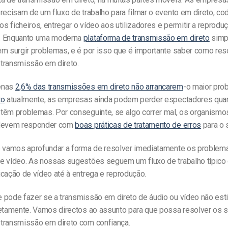
recisam de um fluxo de trabalho para filmar o evento em direto, cod
 os ficheiros, entregar o vídeo aos utilizadores e permitir a reprodu
. Enquanto uma moderna
plataforma de transmissão em direto
simpl
em surgir problemas,
e é por isso que é importante saber como res
transmissão em direto
.
enas
2,6% das transmissões em direto não arrancarem
-o maior pr
to
atualmente, as empresas ainda podem perder espectadores qua
têm problemas. Por conseguinte, se algo correr mal, os organismo
 devem responder com
boas práticas de tratamento de erros
para o 
e vamos aprofundar a forma de resolver imediatamente os problem
e vídeo. As nossas sugestões seguem um fluxo de trabalho típico 
cação de vídeo até à entrega e reprodução.
 pode fazer se a transmissão em direto
de áudio ou vídeo
não esti
retamente. Vamos directos ao assunto para que possa resolver os 
transmissão em direto com confiança.