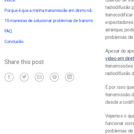
Índice:
radiodifusão p
Porque é que a minha transmissão em direto não está a funcionar?
transcodificar
10 maneiras de solucionar problemas de
transmissão em direto
espectadores
arranque, pod
FAQ
problemas de 
Conclusão
Apesar de ap
vídeo em dire
Share this post
transmissões 
radiodifusão
É por isso qu
transmissão d
desde a codifi
Vejamos o que
funcionar cor
problemas de 