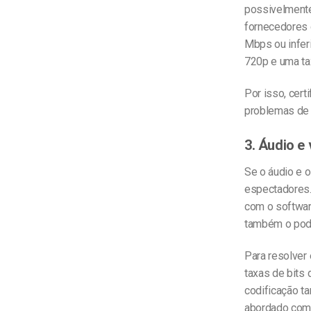
possivelmente
fornecedores 
Mbps ou inferi
720p e uma tax
Por isso, cert
problemas de 
3. Áudio e
Se o áudio e 
espectadores
com o softwar
também o pod
Para resolver 
taxas de bits 
codificação t
abordado com m