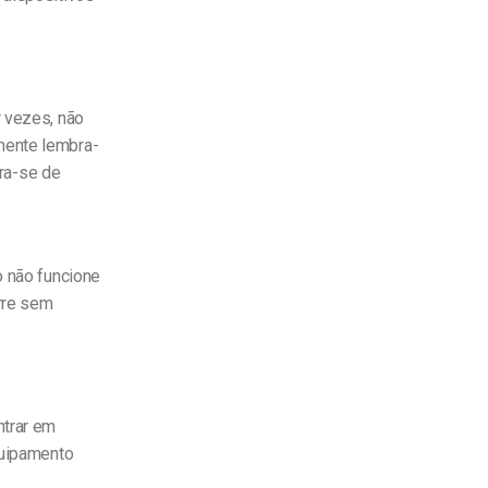
r vezes, não
mente lembra-
ra-se
de
o não funcione
rre sem
ntrar em
quipamento