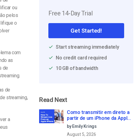
ificar ou
Free 14-Day Trial
ção pelos
ifique o
Get Started!
olver
Start streaming immediately
oblema com
No credit card required
ndo as
s de
10 GB of bandwidth
streaming.
as de
de streaming,
Read Next
Como transmitir em direto a
partir de um iPhone da Apple
ver a
em 6 passos simples
by Emily Krings
seus
August 5, 2026