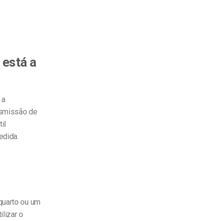
 está a
 a
nsmissão de
il
edida.
quarto ou um
lizar o