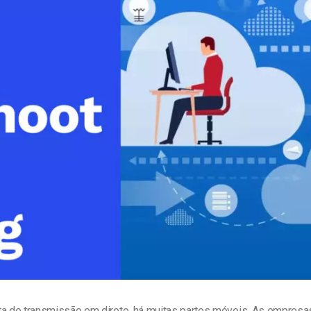
line
Análise de Vídeo
Monetização de Vídeo
a
Marketing em Vídeo
ta de transmissão em direto, há muitas partes móveis. As empresa