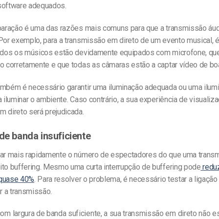
software adequados.
eparação é uma das razões mais comuns para que
a transmissão áu
 Por exemplo, para a transmissão em direto de um evento musical, 
odos os músicos
estão devidamente equipados com microfone, que
do corretamente e que todas as câmaras estão a captar vídeo de bo
ambém é necessário garantir uma iluminação adequada ou uma ilumi
a iluminar o ambiente. Caso contrário, a sua experiência de visualiz
m direto será prejudicada.
 de banda insuficiente
xar mais rapidamente o número de espectadores do que uma tran
ito buffering. Mesmo uma curta interrupção de buffering pode
reduz
 quase 40%
.
Para resolver o problema,
é necessário testar a ligação 
ar a transmissão.
 largura de banda suficiente, a sua transmissão em direto não est