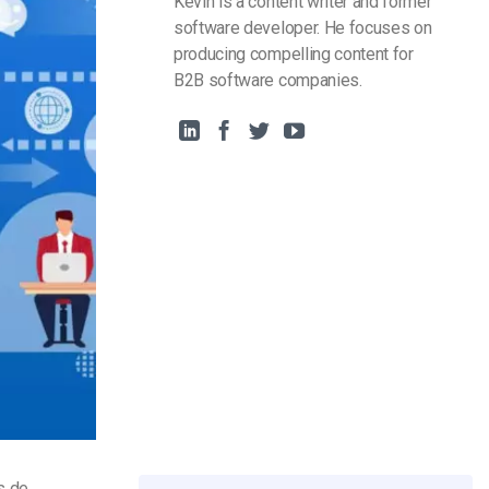
Kevin is a content writer and former
software developer. He focuses on
producing compelling content for
B2B software companies.
s de