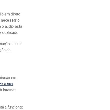
dio
em direto
é necessário
 o áudio está
a qualidade.
nação natural
ação da
smissão em
ir a sua
à Internet
á a funcionar,