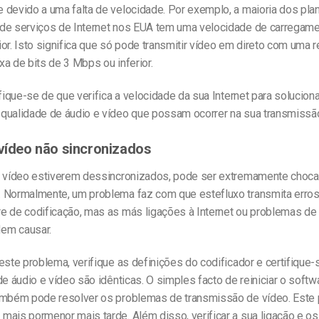
 devido a uma falta de velocidade. Por exemplo, a maioria dos pla
de serviços de
Internet
nos EUA tem uma velocidade de carregame
or. Isto significa que só pode transmitir vídeo em direto com uma 
a de bits de 3 Mbps ou inferior.
ifique-se de que verifica a velocidade da sua Internet para solucion
qualidade de áudio e vídeo que possam ocorrer na sua transmissão
 vídeo não sincronizados
o vídeo estiverem dessincronizados, pode ser extremamente choca
. Normalmente, um problema faz com que este
fluxo transm
ita
erro
e de codificação, mas as más ligações à Internet ou problemas de
em causar.
este problema, verifique as definições do codificador e certifique
de áudio e vídeo são idênticas. O simples facto de reiniciar o softw
ambém pode resolver os problemas de transmissão de vídeo. Este
ais pormenor mais tarde. Além disso, verificar a sua ligação e os