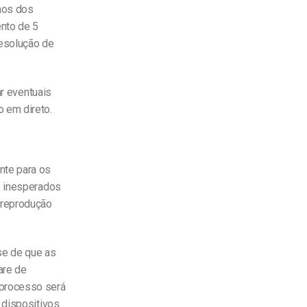
nos dos
nto de 5
resolução de
ar eventuais
 em direto.
nte para os
s
inesperados
 reprodução
-se de que as
are de
 processo será
 dispositivos