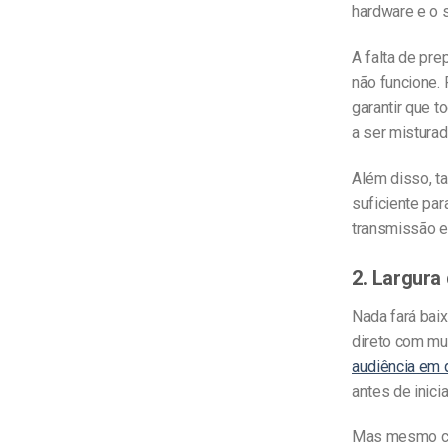
hardware e o 
A falta de pr
não funcione.
garantir que
t
a ser mistura
Além disso, t
suficiente par
transmissão e
2. Largura
Nada fará bai
direto com mu
audiência em
antes de inici
Mas mesmo com