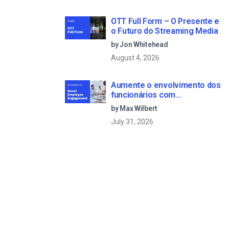
OTT Full Form – O Presente e
o Futuro do Streaming Media
by Jon Whitehead
August 4, 2026
Aumente o envolvimento dos
funcionários com
comunicações empresariais
by Max Wilbert
em direto
July 31, 2026