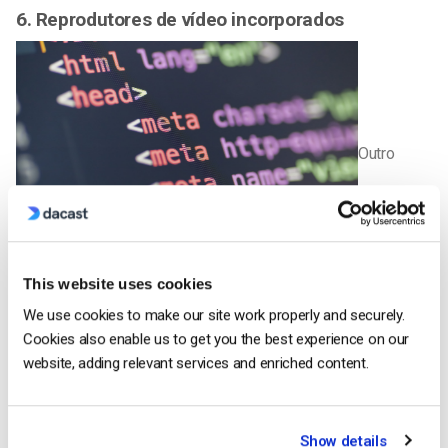
6. Reprodutores de vídeo incorporados
Outro
problema que pode surgir é o dos leitores de vídeo
This website uses cookies
incorporados. A incorporação de um vídeo implica copiar o
We use cookies to make our site work properly and securely.
código do backend do Dacast e, em seguida, inserir esse
Cookies also enable us to get you the best experience on our
código no seu sítio Web. Este código pode ser copiado
website, adding relevant services and enriched content.
incorretamente ou pode estar errado à partida.
Para determinar se o código está correto, visite primeiro o
Show details