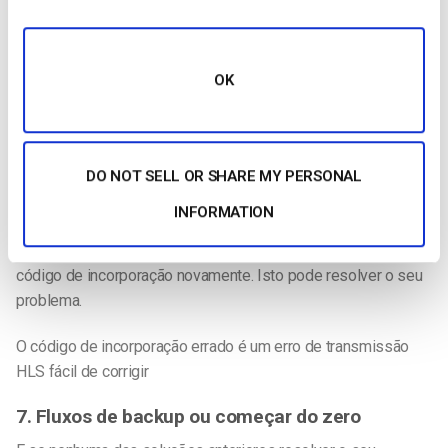
sítio Web no qual a transmissão em direto HLS está
incorporada. Clique com o botão direito do rato em qualquer
parte da página e, em seguida, clique em
“ver fonte da
página
“. Procure o código no seu browser utilizando Ctrl+F
OK
num PC ou Cmd+F num Mac. Pesquise o texto
“dacast
“. Isto
conduzi-lo-á ao código de incorporação.
Compare este código com o que se encontra na secção de
DO NOT SELL OR SHARE MY PERSONAL
definições de publicação do conteúdo de vídeo que está a
INFORMATION
utilizar, no seu back office do Dacast. Se não
corresponderem, apague o código antigo e tente inserir o
código de incorporação novamente. Isto pode resolver o seu
problema.
O código de incorporação errado é um erro de transmissão
HLS fácil de corrigir
7. Fluxos de backup ou começar do zero