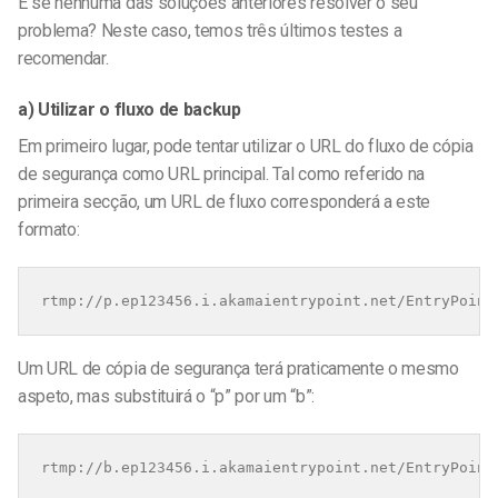
E se nenhuma das soluções anteriores resolver o seu
problema? Neste caso, temos três últimos testes a
recomendar.
a) Utilizar o fluxo de backup
Em primeiro lugar, pode tentar utilizar o URL do fluxo de cópia
de segurança como URL principal. Tal como referido na
primeira secção, um URL de fluxo corresponderá a este
formato:
rtmp://p.ep123456.i.akamaientrypoint.net/EntryPoint
Um URL de cópia de segurança terá praticamente o mesmo
aspeto, mas substituirá o “p” por um “b”:
rtmp://b.ep123456.i.akamaientrypoint.net/EntryPoint