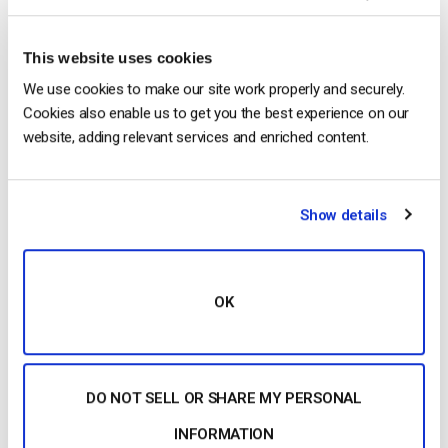
Plano Gold
($499/mês): 2.000 horas de visualização,
This website uses cookies
250 GB de armazenamento, co-branding, análises.
We use cookies to make our site work properly and securely.
Plano Platinum
($999/mês): 5.000 horas de
Cookies also enable us to get you the best experience on our
visualização, 500 GB de armazenamento, etiqueta
website, adding relevant services and enriched content.
branca.
Planos empresariais personalizados
disponíveis.
Show details
Brightcove
A terceira
solução de transmissão de vídeo em direto
que
vamos examinar aqui chama-se
Brightcove
. A Brightcove
OK
destina-se principalmente a grandes empresas de marketing
e a empresas que procuram um portal e uma plataforma de
vídeo. O seu principal produto chama-se Video Cloud.
DO NOT SELL OR SHARE MY PERSONAL
Várias ferramentas
de análise
estão incluídas no Brightcove.
A monetização
também está incluída através de um paywall
INFORMATION