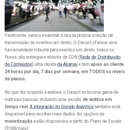
Finalmente, vamos examinar a nossa própria solução de
transmissão de eventos em direto. O Dacast oferece uma
funcionalidade robusta para eventos em direto: todos os
fluxos são entregues através da CDN
(Rede de Distribuição
de Conteúdos)
ultra-rápida
da Akamai
e tem
apoio ao cliente
24 horas por dia, 7 dias por semana, em TODOS os níveis
de planos.
No que diz respeito à análise, o Dacast inclui uma gama de
métricas básicas, incluindo uma secção
de análise em
tempo real
.
A integração do Google Analytics
também está
disponível para recolher mais dados. As opções de
monetização
estão disponíveis a partir do Plano de Escala
($188/mês):