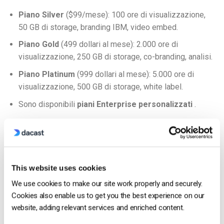
Piano Silver
($99/mese): 100 ore di visualizzazione,
50 GB di storage, branding IBM, video embed.
Piano Gold
(499 dollari al mese): 2.000 ore di
visualizzazione, 250 GB di storage, co-branding, analisi.
Piano Platinum
(999 dollari al mese): 5.000 ore di
visualizzazione, 500 GB di storage, white label.
Sono disponibili
piani Enterprise personalizzati
.
Brightcove
La terza
soluzione di streaming video in diretta
che
esamineremo si chiama
Brightcove
. Brightcove si rivolge
This website uses cookies
principalmente alle grandi aziende di marketing e alle imprese
che cercano un portale e una piattaforma video. Il loro prodotto
We use cookies to make our site work properly and securely.
principale si chiama Video Cloud.
Cookies also enable us to get you the best experience on our
website, adding relevant services and enriched content.
Brightcove include vari strumenti
di analisi
. La