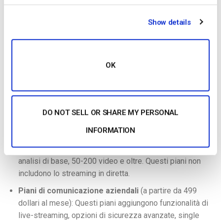
monetizzazione
è inclusa anche attraverso un paywall (con i
piani di livello superiore). Sono disponibili anche varie funzioni
Show details
di sicurezza
, a partire dal piano Enterprise Communications
(499 dollari al mese). Il servizio
white label
è disponibile per
tutti i livelli di piano. Una serie di diversi
video
Sono incluse
OK
anche diverse
API
video, ma solo nei piani Enterprise che
costano più di 499 dollari al mese.
I prezzi della soluzione Brightcove per lo streaming di eventi
DO NOT SELL OR SHARE MY PERSONAL
dal vivo sono i seguenti:
INFORMATION
Piani di marketing
(a partire da 199 dollari al mese):
Portale video, condivisione sui social, integrazioni CRM,
analisi di base, 50-200 video e oltre. Questi piani non
includono lo streaming in diretta.
Piani di comunicazione aziendali
(a partire da 499
dollari al mese): Questi piani aggiungono funzionalità di
live-streaming, opzioni di sicurezza avanzate, single