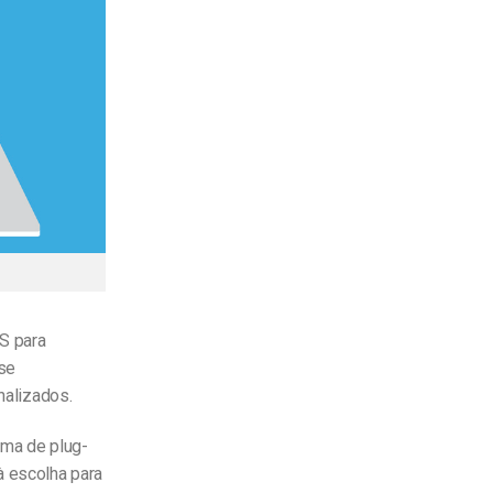
SS para
se
nalizados.
ema de plug-
à escolha para