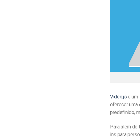
Vídeo.js
é um l
oferecer uma 
predefinido, m
Para além de t
ins para pers