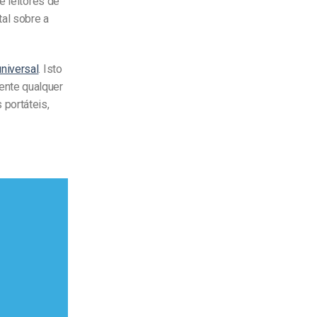
e leitores de
al sobre a
universal
. Isto
ente qualquer
 portáteis,