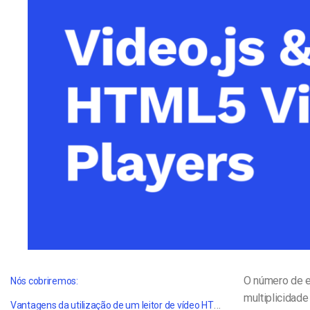
Alojamento de Vídeo On
Video CMS
Privacidade e Seguranç
O número de e
Nós cobriremos:
multiplicidade
Vantagens da utilização de um leitor de vídeo HTML5