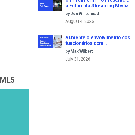
o Futuro do Streaming Media
by Jon Whitehead
August 4, 2026
Aumente o envolvimento dos
funcionários com
comunicações empresariais
by Max Wilbert
em direto
July 31, 2026
HTML5