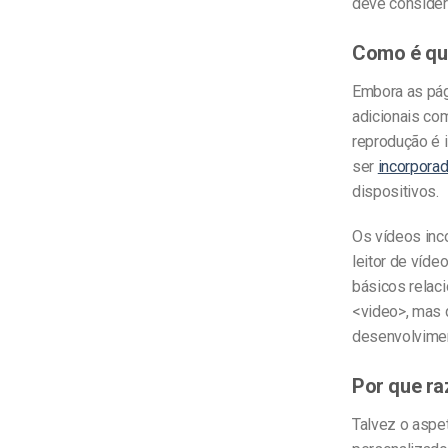
deve considera
Como é qu
Embora as pág
adicionais com
reprodução é 
ser
incorporad
dispositivos.
Os vídeos inc
leitor de víde
básicos relac
<video>, mas 
desenvolvime
Por que ra
Talvez o aspe