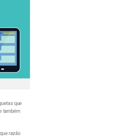
quetas que
ste também
 que razão