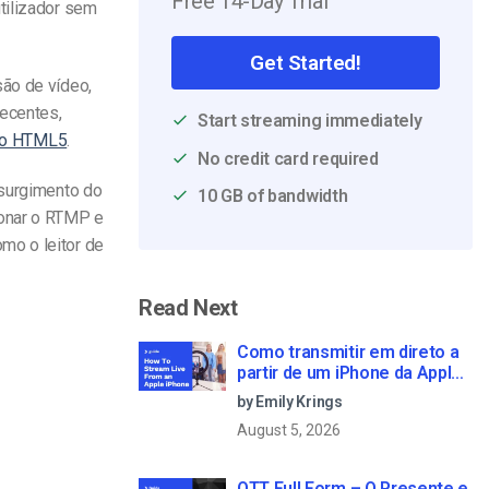
Free 14-Day Trial
tilizador sem
Get Started!
são de vídeo,
recentes,
Start streaming immediately
deo HTML5
.
No credit card required
 surgimento do
10 GB of bandwidth
donar o RTMP e
mo o leitor de
Read Next
Como transmitir em direto a
partir de um iPhone da Apple
em 6 passos simples
by Emily Krings
August 5, 2026
OTT Full Form – O Presente e