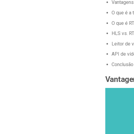
Vantagens
O que é a 
O que é 
HLS vs. RT
Leitor de
API de víd
Conclusão
Vantagen