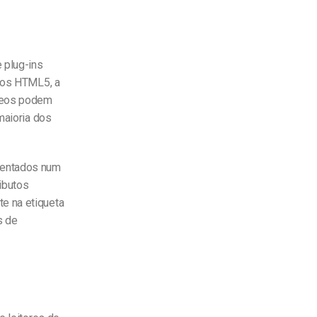
 plug-ins
deos HTML5, a
ídeos podem
maioria dos
sentados num
ibutos
e na etiqueta
s de