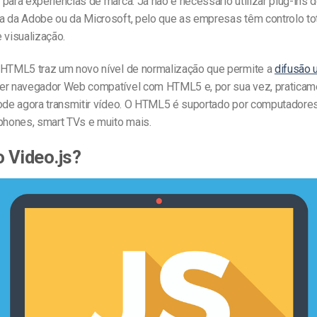
para experiências de marca. Já não é necessário utilizar plug-ins d
a da Adobe ou da Microsoft, pelo que as empresas têm controlo tot
 visualização.
 HTML5 traz um novo nível de normalização que permite a
difusão 
er navegador Web compatível com HTML5 e, por sua vez, praticam
pode agora transmitir vídeo. O HTML5 é suportado por computadores
tphones, smart TVs e muito mais.
o Video.js?