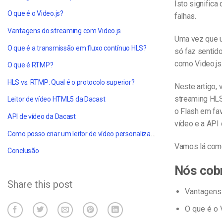
Isto signific
O que é o Video.js?
falhas.
Vantagens do streaming com Video.js
Uma vez que u
O que é a transmissão em fluxo contínuo HLS?
só faz sentid
como Video.js
O que é RTMP?
HLS vs. RTMP: Qual é o protocolo superior?
Neste artigo, 
streaming HLS
Leitor de vídeo HTML5 da Dacast
o Flash em fa
API de vídeo da Dacast
vídeo e a API 
Como posso criar um leitor de vídeo personalizado para o meu sítio Web?
Vamos lá com
Conclusão
Nós cob
Share this post
Vantagens 
O que é o 