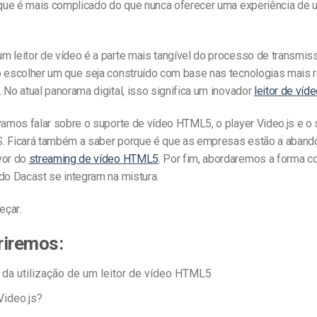
a que é mais complicado do que nunca oferecer uma experiência de u
m leitor de vídeo é a parte mais tangível do processo de transmis
o escolher um que seja construído com base nas
tecnologias mais 
. No atual panorama digital, isso significa um inovador
leitor de ví
vamos falar sobre o suporte de vídeo HTML5, o player Video.js e o
. Ficará também a saber porque é que as empresas estão a aban
vor do
streaming de vídeo HTML5
. Por fim, abordaremos a forma co
do Dacast se integram na mistura.
eçar.
riremos:
da utilização de um leitor de vídeo HTML5
Video.js?