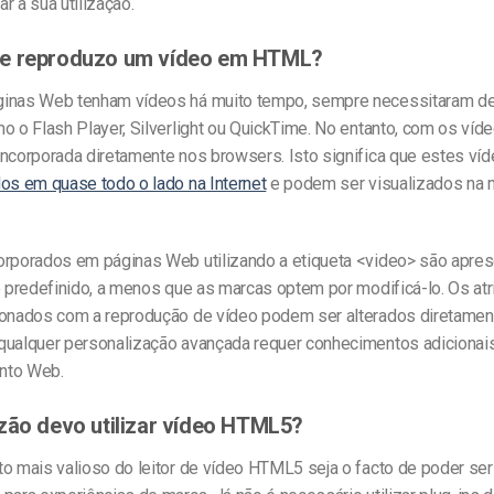
r a sua utilização.
e reproduzo um vídeo em HTML?
inas Web tenham vídeos há muito tempo, sempre necessitaram de
o o Flash Player, Silverlight ou QuickTime. No entanto, com os ví
incorporada diretamente nos browsers. Isto significa que estes v
os em quase todo o lado na Internet
e podem ser visualizados na 
orporados em páginas Web utilizando a etiqueta <video> são apre
o predefinido, a menos que as marcas optem por modificá-lo. Os atr
ionados com a reprodução de vídeo podem ser alterados diretament
qualquer personalização avançada requer conhecimentos adicionai
nto Web.
zão devo utilizar vídeo HTML5?
to mais valioso do leitor de vídeo HTML5 seja o facto de poder ser