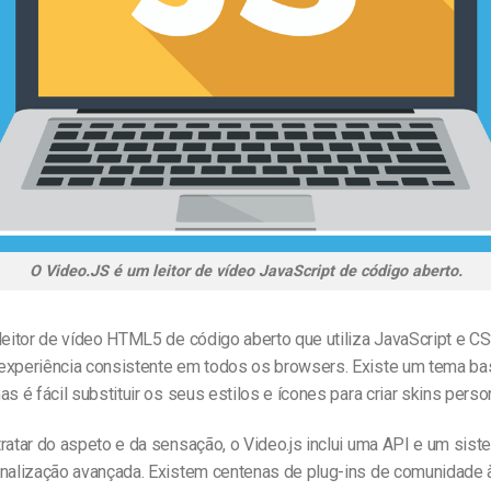
O Video.JS é um leitor de vídeo JavaScript de código aberto.
eitor de vídeo HTML5 de código aberto que utiliza JavaScript e C
experiência consistente em todos os browsers. Existe um tema ba
as é fácil substituir os seus estilos e ícones para criar skins perso
ratar do aspeto e da sensação, o Video.js inclui uma API e um sist
onalização avançada. Existem centenas de plug-ins de comunidade 