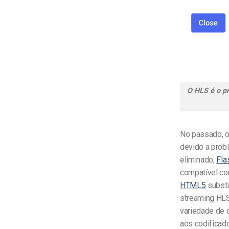
O HLS é o pr
No passado, o 
devido a prob
eliminado,
Fla
compatível co
HTML5
substi
streaming HLS
variedade de 
aos codificad