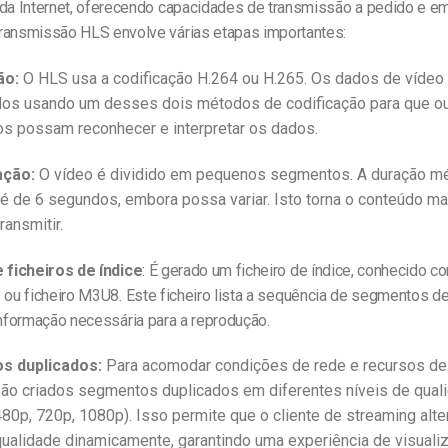
 da Internet, oferecendo capacidades de transmissão a pedido e em
ransmissão HLS envolve várias etapas importantes:
ão:
O HLS usa a codificação H.264 ou H.265. Os dados de vídeo
dos usando um desses dois métodos de codificação para que o
os possam reconhecer e interpretar os dados.
ação:
O vídeo é dividido em pequenos segmentos. A duração m
 de 6 segundos, embora possa variar. Isto torna o conteúdo mai
ransmitir.
 ficheiros de índice
: É gerado um ficheiro de índice, conhecido co
 ou ficheiro M3U8. Este ficheiro lista a sequência de segmentos de
informação necessária para a reprodução.
s duplicados:
Para acomodar condições de rede e recursos de
são criados segmentos duplicados em diferentes níveis de qual
80p, 720p, 1080p). Isso permite que o cliente de streaming alte
qualidade dinamicamente, garantindo uma experiência de visualiz