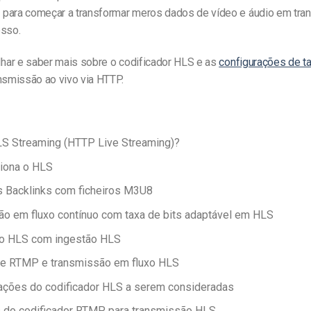
para começar a transformar meros dados de vídeo e áudio em tr
esso.
ar e saber mais sobre o codificador
HLS
e as
configurações de ta
nsmissão ao vivo via HTTP.
LS Streaming (HTTP Live Streaming)?
iona o HLS
 Backlinks com ficheiros M3U8
o em fluxo contínuo com taxa de bits adaptável em HLS
ão HLS com ingestão HLS
de RTMP e transmissão em fluxo HLS
ações do codificador HLS a serem consideradas
s do codificador RTMP para transmissão HLS