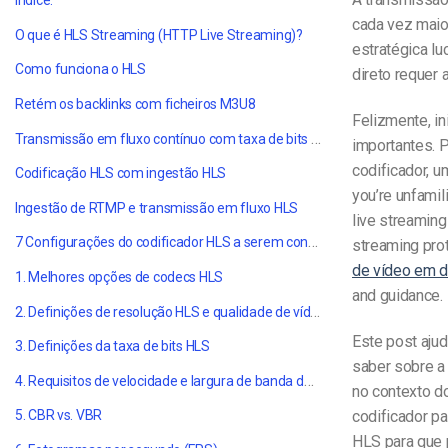
Índice:
cada vez maio
O que é HLS Streaming (HTTP Live Streaming)?
estratégica l
Como funciona o HLS
direto requer
Retém os backlinks com ficheiros M3U8
Felizmente, i
Transmissão em fluxo contínuo com taxa de bits adaptável em HLS
importantes. 
codificador, u
Codificação HLS com ingestão HLS
you’re unfamil
Ingestão de RTMP e transmissão em fluxo HLS
live streaming
7 Configurações do codificador HLS a serem consideradas
streaming prot
de vídeo em d
1. Melhores opções de codecs HLS
and guidance.
2. Definições de resolução HLS e qualidade de vídeo
Este post aju
3. Definições da taxa de bits HLS
saber sobre a
4. Requisitos de velocidade e largura de banda da Internet
no contexto d
codificador p
5. CBR vs. VBR
HLS para que 