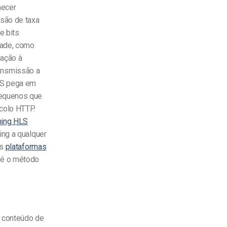
necer
ssão de taxa
e bits
dade, como
gação à
transmissão a
HLS pega em
pequenos que
colo HTTP.
ming HLS
ing a qualquer
as
plataformas
 é o método
r conteúdo de