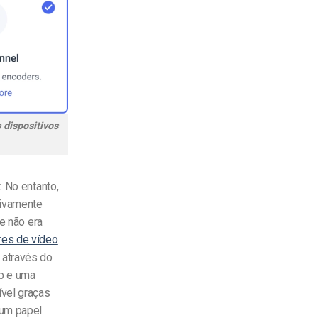
 dispositivos
. No entanto,
sivamente
ue não era
res de vídeo
 através do
op e uma
ível graças
um papel