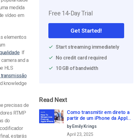
e uma medida
Free 14-Day Trial
 de vídeo em
Get Started!
uns elementos
 um
Start streaming immediately
 qualidade
. If
No credit card required
r camera and a
the HLS
10 GB of bandwidth
 transmissão
und knowledge
Read Next
ue precisas de
Como transmitir em direto a
cadores RTMP
partir de um iPhone da Apple
as do
em 6 passos simples
by Emily Krings
codificador
April 23, 2025
inal, estarás