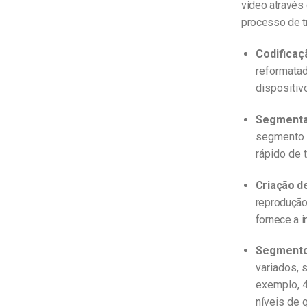
vídeo através
processo de t
Codificaç
reformata
dispositiv
Segment
segmento é
rápido de t
Criação de
reprodução
fornece a 
Segmento
variados, 
exemplo, 4
níveis de 