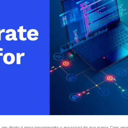
line
Análise de Vídeo
Monetização de Vídeo
a
Marketing em Vídeo
 em direto é mais proeminente e acessível do que nunca. Com uma