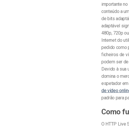
importante no
conteúdo a u
de bits adaptá
adaptável sig
480p, 720p ou 
Internet do ut
pedido como p
ficheiros de 
podem ser des
Devido à sua u
domina o merc
espetador em q
de vídeo onlin
padrão para pa
Como fu
O HTTP Live S