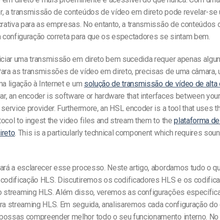
r, a transmissão de conteúdos de vídeo em direto pode revelar-s
ucrativa para as empresas. No entanto, a transmissão de conteúdos
 a configuração correta para que os espectadores se sintam bem.
niciar uma transmissão em direto bem sucedida requer apenas alg
Para as transmissões de vídeo em direto, precisas de uma câmara,
ma ligação à Internet e um
solução de transmissão de vídeo de alta
iar, an encoder is software or hardware that interfaces between you
 service provider. Furthermore, an HSL encoder is a tool that uses 
ocol to ingest the video files and stream them to the
plataforma de
ireto
. This is a particularly technical component which requires so
dará a esclarecer esse processo. Neste artigo, abordamos tudo o q
 codificação HLS. Discutiremos os codificadores HLS e os codifi
o streaming HLS. Além disso, veremos as configurações específic
ara streaming HLS. Em seguida, analisaremos cada configuração do 
possas compreender melhor todo o seu funcionamento interno. No f