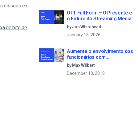
ansmissões em
OTT Full Form – O Presente e
o Futuro do Streaming Media
by Jon Whitehead
xa de bits de
January 16, 2026
Aumente o envolvimento dos
funcionários com
comunicações empresariais
by Max Wilbert
em direto
December 10, 2018