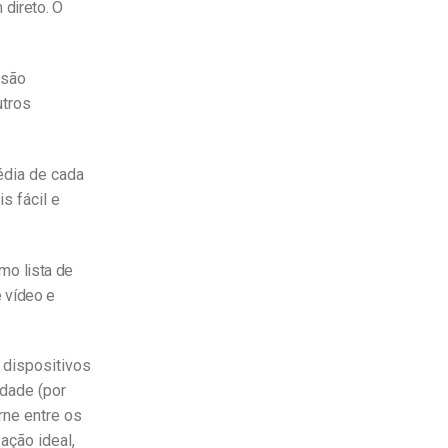
 direto. O
 são
utros
édia de cada
s fácil e
mo lista de
 vídeo e
 dispositivos
idade (por
rne entre os
ação ideal,