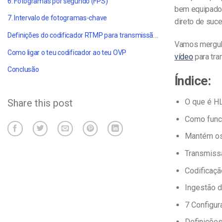
6. Fotogramas por segundo (FPS)
bem equipado 
7. Intervalo de fotogramas-chave
direto de suc
Definições do codificador RTMP para transmissão HLS
Vamos mergulh
Como ligar o teu codificador ao teu OVP
vídeo
para tra
Conclusão
Índice:
O que é H
Share this post
Como func
Mantém os
Transmissã
Codificaç
Ingestão 
7 Configur
Definiçõe