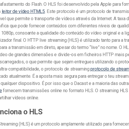
 afastamento do Flash. O HLS foi desenvolvido pela Apple para for
m
leitor de vídeo HTML5
. Este protocolo é um protocolo de transmi
vel que permite o transporte de vídeos através da Internet. A taxa d
nifica que pode fornecer conteúdos com diferentes níveis de quali
1080p, consoante a qualidade do conteúdo do vídeo original e a li
ilizador final. O HTTP live streaming (HLS) é utilizado tanto para a 
ara a transmissão em direto, apesar do termo “live” no nome. O 
vídeo de grandes dimensões e divide-os em ficheiros HTTP mais 
carregados, o que permite que sejam entregues utilizando o proto
ltra-compatibilidade, o protocolo de streaming
protocolo de strea
ado atualmente. É a aposta mais segura para entregar o teu stream
ualquer dispositivo. É por isso que o Dacast e a maioria das outr
e
fornecem transmissões online no formato HLS. O streaming HLS
rtilhar vídeos online.
nciona o HLS
treaming (HLS) é um protocolo amplamente utilizado para fornece