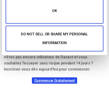
CODEC AUDIO
CAA
BITRATE AUDIO
128 kbps
OK
CANAUX AUDIO
2 (stéréo)
TAUX
D’ÉCHANTILLONNAGE
48 kHz (48 000 Hz)
AUDIO
DO NOT SELL OR SHARE MY PERSONAL
INFORMATION
Vous avez des questions, besoin d’aide ou d’accès à
cette fonctionnalité ? Veuillez
nous contacter
.
Vous
n’êtes pas encore utilisateur de Dacast et vous
souhaitez l’essayer sans risque pendant 14 jours ?
Inscrivez-vous dès aujourd’hui pour commencer.
Commencer Gratuitement