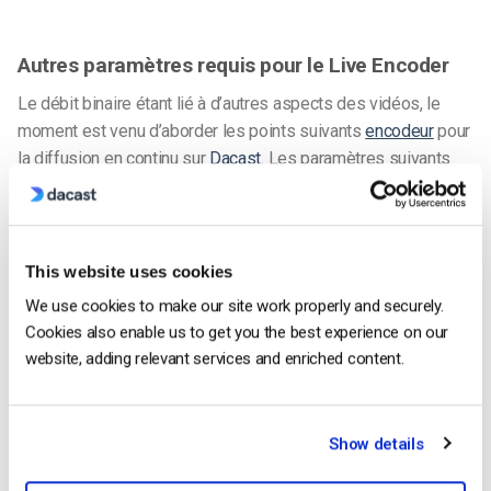
Autres paramètres requis pour le Live Encoder
Le débit binaire étant lié à d’autres aspects des vidéos, le
moment est venu d’aborder les points suivants
encodeur
pour
la diffusion en continu sur
Dacast
.
Les paramètres suivants
paramètres de l’encodeur en direct
suivants sont nécessaires
pour la diffusion en direct avec Dacast, quels que soient la
résolution et le débit sélectionnés :
This website uses cookies
CODEC VIDÉO
H.264 (x264 peut fonctionner)
We use cookies to make our site work properly and securely.
TAUX D’ENCADREMENT
25 ou 30
Cookies also enable us to get you the best experience on our
website, adding relevant services and enriched content.
INTERVALLE D’IMAGES
2 secondes (ou 2x la fréquence
CLÉS
d’images)
SCANNAGE
Progressif
Show details
ENCODAGE DÉBIT BINAIRE
Constante (CBR)