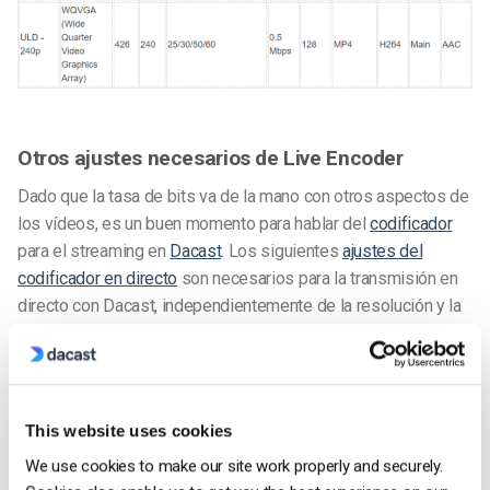
Otros ajustes necesarios de Live Encoder
Dado que la tasa de bits va de la mano con otros aspectos de
los vídeos, es un buen momento para hablar del
codificador
para el streaming en
Dacast
.
Los siguientes
ajustes del
codificador en directo
son necesarios para la transmisión en
directo con Dacast, independientemente de la resolución y la
tasa de bits seleccionadas:
CÓDEC DE VÍDEO
H.264 (x264 puede funcionar)
VELOCIDAD DE
This website uses cookies
25 o 30
FOTOGRAMAS
We use cookies to make our site work properly and securely.
INTERVALO DE
2 segundos (o 2 veces la