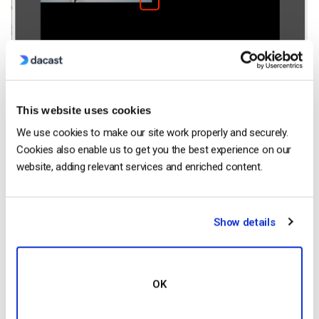
This website uses cookies
We use cookies to make our site work properly and securely.
Cookies also enable us to get you the best experience on our
website, adding relevant services and enriched content.
Paso 3
Ahora repetirá los pasos 1 y 2 tres veces más. Lo difícil
puede ser ajustar el tamaño de cada fotograma para
Show details
aprovechar todo el espacio disponible.
Una vez que hayas completado los pasos, tendrá un aspecto
ligeramente diferente en cada plataforma.
OK
Así se ve en Wirecast: