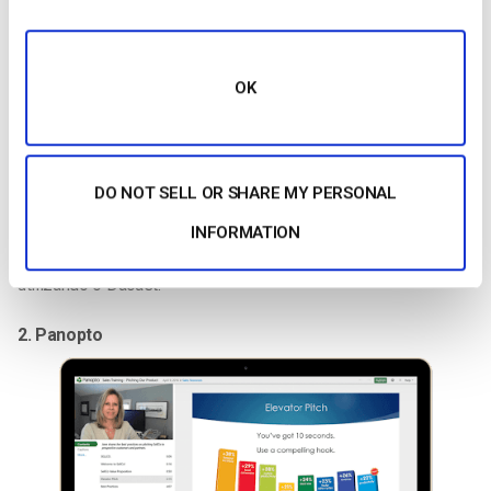
parte das plataformas chinesas de transmissão em
direto
cobra uma taxa separada aos
transmissores em direto
quando transmitem para a China.
OK
Mas a Dacast não cobra quaisquer taxas adicionais pela
largura de banda
.
O preço do Dacast começa em 39 dólares
por mês e pode aceder à funcionalidade de transmissão para
DO NOT SELL OR SHARE MY PERSONAL
a China do Dacast em todos os planos.
INFORMATION
Saiba mais sobre transmissão em direto para a China
utilizando o Dacast.
2. Panopto