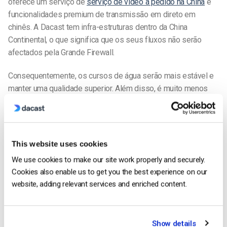
oferece um serviço de
serviço de vídeo a pedido na China
e
funcionalidades premium de transmissão em direto em
chinês. A Dacast tem infra-estruturas dentro da China
Continental, o que significa que os seus fluxos não serão
afectados pela Grande Firewall.
Consequentemente, os cursos de água serão
mais estável e
manter uma qualidade superior. Além disso, é muito menos
provável que
a ser bloqueado pelas autoridades chinesas.
Além
disso, a Dacast
também se encarregou de adquirir uma
licença ICP, para que não tenha de o fazer.
This website uses cookies
Ao contrário de outras plataformas de streaming chinesas, os
We use cookies to make our site work properly and securely.
preços da Dacast são transparentes e previsíveis
. Paga 49
Cookies also enable us to get you the best experience on our
dólares por hora de conteúdo transmitido em direto para a
website, adding relevant services and enriched content.
China. Não há taxas ocultas, nem add-ons, nem taxas de
licença extra são necessárias.
A largura de banda é muito cara na China, pelo que a maior
Show details