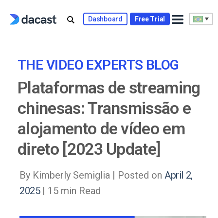
Skip
to
Dashboard
Free Trial
content
THE VIDEO EXPERTS BLOG
Plataformas de streaming
chinesas: Transmissão e
alojamento de vídeo em
direto [2023 Update]
By Kimberly Semiglia |
Posted on
April 2,
2025
| 15 min Read