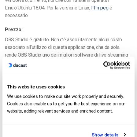
Windows 8, 8.1 e 10, nonché con i sistemi operativi
Linux/Ubuntu 18.04. Per la versione Linux,
FFmpeg
è
necessario.
Prezzo:
OBS Studio è gratuito. Non c’è assolutamente alcun costo
associato all’utilizzo di questa applicazione, che da sola
rende OBS Studio uno dei migliori software di live streaming
per Mac.
Inoltre, OBS Studio è
open-source
che significa che chiunque
può
collaborare con i propri team
nel codice base. Per i
This website uses cookies
singoli, come gli sviluppatori o i programmatori, è
We use cookies to make our site work properly and securely.
relativamente facile creare versioni modificate di OBS Studio
Cookies also enable us to get you the best experience on our
che integrano nuove funzionalità o semplificano il flusso di
website, adding relevant services and enriched content.
lavoro (come abbiamo fatto noi di Dacast). OBS Studio
consente di personalizzare lo streaming su Mac.
Show details
Caratteristiche: