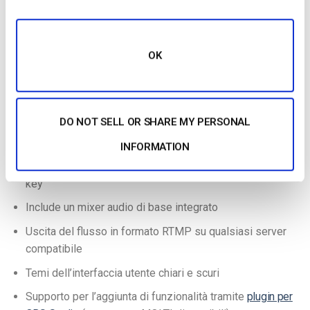
OBS ha una serie di funzioni piuttosto ampia, tra cui le
seguenti:
OK
Possibilità di
registrare flussi in diretta
Numero illimitato di sorgenti audio, video e file
Supporta file video FLV/MP4 e file audio AAC/MP3
DO NOT SELL OR SHARE MY PERSONAL
Supporta le transizioni
INFORMATION
Include filtri per gli effetti video di base, come il chroma
key
Include un mixer audio di base integrato
Uscita del flusso in formato RTMP su qualsiasi server
compatibile
Temi dell’interfaccia utente chiari e scuri
Supporto per l’aggiunta di funzionalità tramite
plugin per