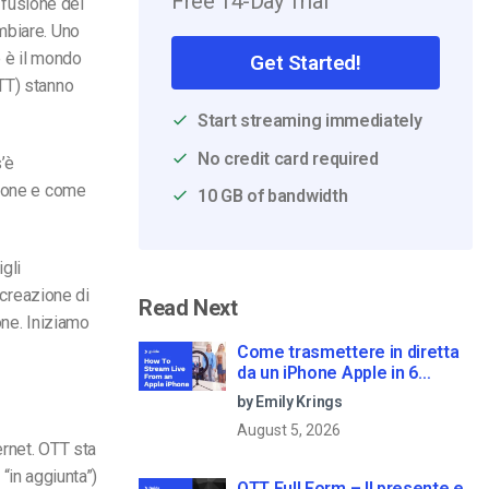
Free 14-Day Trial
iffusione dei
mbiare. Uno
e è il mondo
Get Started!
TT) stanno
Start streaming immediately
No credit card required
’è
zione e come
10 GB of bandwidth
igli
 creazione di
Read Next
one. Iniziamo
Come trasmettere in diretta
da un iPhone Apple in 6
semplici passi
by Emily Krings
August 5, 2026
ernet. OTT sta
 “in aggiunta”)
OTT Full Form – Il presente e