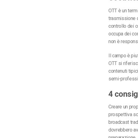
OTT è un term
trasmissione d
controllo dei c
occupa dei con
non è respons
Il campo è piu
OTT si riferisc
contenuti tipic
semi-professio
4 consig
Creare un prop
prospettiva sc
broadcast trad
dovrebbero av
preparazione.