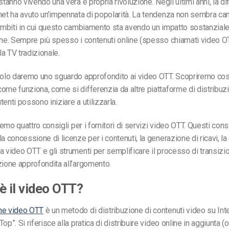
stanno vivendo una vera e propria rivoluzione. Negli ultimi anni, la d
net ha avuto un’impennata di popolarità. La tendenza non sembra ca
 ambiti in cui questo cambiamento sta avendo un impatto sostanzial
one. Sempre più spesso i contenuti online (spesso chiamati video O
a TV tradizionale.
icolo daremo uno sguardo approfondito ai video OTT. Scopriremo cos
ome funziona, come si differenzia da altre piattaforme di distribu
 utenti possono iniziare a utilizzarla.
eremo quattro consigli per i fornitori di servizi video OTT. Questi cons
a concessione di licenze per i contenuti, la generazione di ricavi, la
a video OTT e gli strumenti per semplificare il processo di transizi
zione approfondita all’argomento.
è il video OTT?
ne video OTT
è un metodo di distribuzione di contenuti video su Int
op”. Si riferisce alla pratica di distribuire video online in aggiunta (o