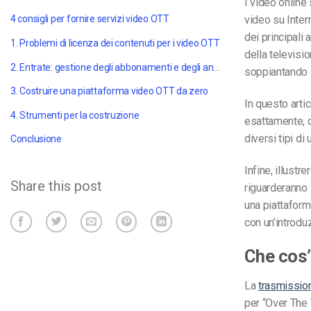
I video online 
video su Inter
4 consigli per fornire servizi video OTT
dei principali
1. Problemi di licenza dei contenuti per i video OTT
della televisi
2. Entrate: gestione degli abbonamenti e degli annunci
soppiantando l
3. Costruire una piattaforma video OTT da zero
In questo art
4. Strumenti per la costruzione
esattamente, c
diversi tipi di
Conclusione
Infine, illustr
Share this post
riguarderanno l
una piattaform
con un’introdu
Che cos’
La
trasmissio
per “Over The T