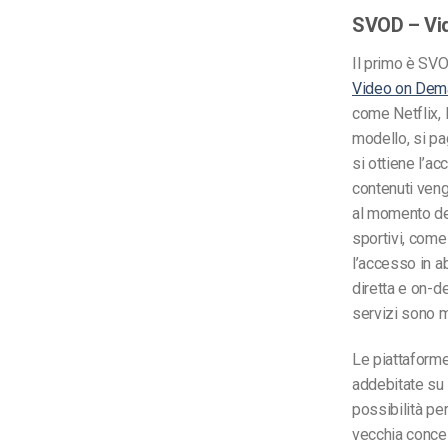
SVOD – Vid
Il primo è SV
Video on Dem
come Netflix,
modello, si pa
si ottiene l’ac
contenuti ven
al momento de
sportivi, come
l’accesso in a
diretta e on-d
servizi sono m
Le piattafor
addebitate su 
possibilità per
vecchia concez