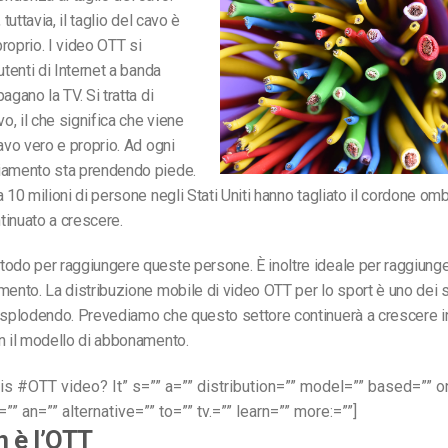
 tuttavia, il taglio del cavo è
roprio. I video OTT si
utenti di Internet a banda
agano la TV. Si tratta di
vo, il che significa che viene
cavo vero e proprio. Ad ogni
iamento sta prendendo piede.
 10 milioni di persone negli Stati Uniti hanno tagliato il cordone ombe
inuato a crescere.
odo per raggiungere queste persone. È inoltre ideale per raggiunger
mento. La distribuzione mobile di video OTT per lo sport è uno dei se
esplodendo. Prevediamo che questo settore continuerà a crescere in
n il modello di abbonamento.
is #OTT video? It” s=”” a=”” distribution=”” model=”” based=”” o
=”” an=”” alternative=”” to=”” tv.=”” learn=”” more:=””]
 è l’OTT