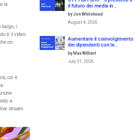
e la
il futuro dei media in
streaming
by Jon Whitehead
August 4, 2026
 luogo, i
do è il video
Aumentare il coinvolgimento
che on-
dei dipendenti con le
comunicazioni aziendali in
by Max Wilbert
live streaming
July 31, 2026
iù, ciò è
a.
uzione
ando a
live stream