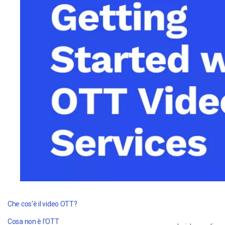
Video CMS
Privacy e Sicurezza
Che cos'è il video OTT?
Cosa non è l'OTT