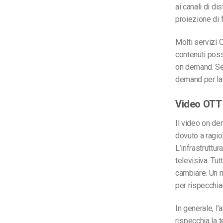
ai canali di di
proiezione di 
Molti servizi 
contenuti poss
on demand. Se 
demand per la
Video OTT
Il video on de
dovuto a ragion
L’infrastruttur
televisiva. Tu
cambiare. Un 
per rispecchiar
In generale, l
rispecchia la t