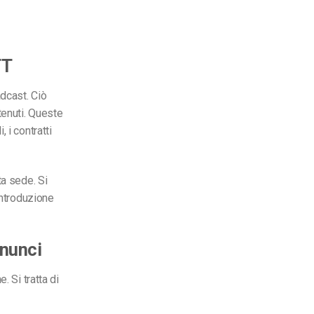
TT
adcast. Ciò
tenuti. Queste
 i contratti
ta sede. Si
introduzione
nnunci
. Si tratta di