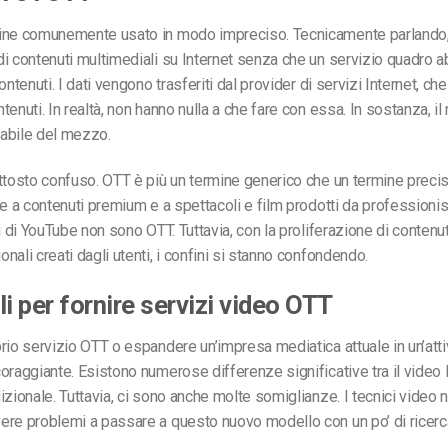
ine comunemente usato in modo impreciso. Tecnicamente parlando, 
i contenuti multimediali su Internet senza che un servizio quadro ab
ontenuti. I dati vengono trasferiti dal provider di servizi Internet, ch
tenuti. In realtà, non hanno nulla a che fare con essa. In sostanza, 
abile del mezzo.
ttosto confuso. OTT è più un termine generico che un termine preciso
e a contenuti premium e a spettacoli e film prodotti da professionisti
i di YouTube non sono OTT. Tuttavia, con la proliferazione di contenuti
nali creati dagli utenti, i confini si stanno confondendo.
li per fornire servizi video OTT
rio servizio OTT o espandere un’impresa mediatica attuale in un’atti
oraggiante. Esistono numerose differenze significative tra il video I
izionale. Tuttavia, ci sono anche molte somiglianze. I tecnici video 
ere problemi a passare a questo nuovo modello con un po’ di ricerc