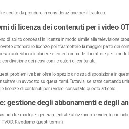
i e scelte da prendere in considerazione per il trasloco.
emi di licenza dei contenuti per i video O
no di solito concessi in licenza in modo simile alla televisione bro
dovrete ottenere le licenze per trasmettere la maggior parte dei con
essi potrebbero includere elementi come le liberatorie per i modelli,
la condivisione dei ricavi con i creatori di contenuti.
questi problemi va ben oltre lo spazio a nostra disposizione in ques
onsultare un avvocato su questi temi. Tuttavia, se state cercando un’
le licenze di contenuti per i video, consultate questo articolo.
te: gestione degli abbonamenti e degli a
sistono tre modi per generare entrate utilizzando le videoteche online
TVOD. Rivediamo questi termini.