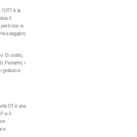
l’OTT è la
bia il
e però non si
il messaggero
. Di solito,
. Pertanto, i
 gratuiti e
vità OT è una
P e il
non
a e