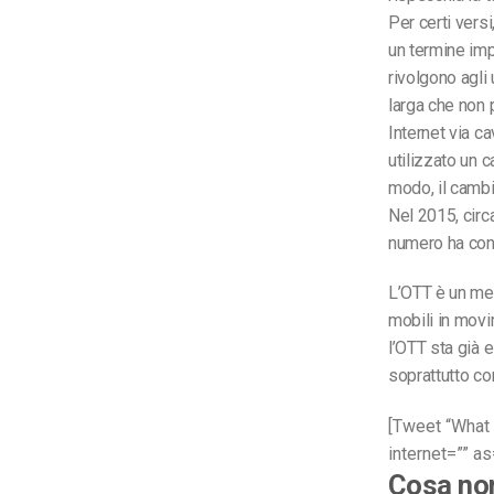
Per certi versi,
un termine imp
rivolgono agli 
larga che non p
Internet via ca
utilizzato un 
modo, il camb
Nel 2015, circa
numero ha cont
L’OTT è un met
mobili in movi
l’OTT sta già 
soprattutto co
[Tweet “What 
internet=”” as
Cosa non