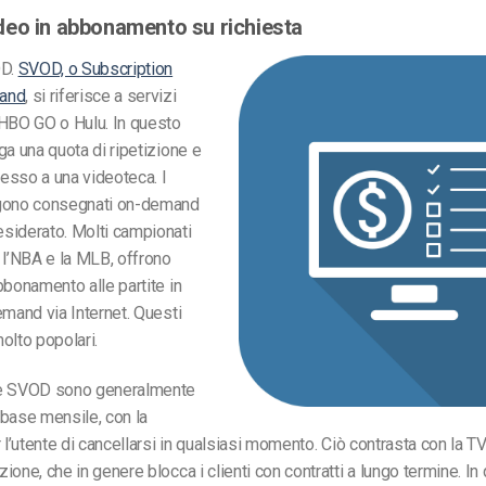
eo in abbonamento su richiesta
OD.
SVOD, o Subscription
and
, si riferisce a servizi
 HBO GO o Hulu. In questo
ga una quota di ripetizione e
cesso a una videoteca. I
gono consegnati on-demand
siderato. Molti campionati
 l’NBA e la MLB, offrono
bbonamento alle partite in
emand via Internet. Questi
olto popolari.
me SVOD sono generalmente
base mensile, con la
 l’utente di cancellarsi in qualsiasi momento. Ciò contrasta con la TV
ione, che in genere blocca i clienti con contratti a lungo termine. 