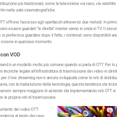
stribuzione più tradizionali, come la televisione via cavo, via satellite 
film nelle sale cinematografiche.
OTT offrono l’accesso agli spettacoli attraverso due metodi. In primo
ono essere guardati “in diretta” mentre vanno in onda in TV. Il secon
si preferisce guardare dopo il fatto, i contenuti sono disponibili an
 visione in qualsiasi momento.
 con VOD
mand è un modello molto più comune quando si parla di OTT. Per lo p
i tecniche legate all’infrastruttura di trasmissione dei video in dirett
a per il live streaming non è ancora sviluppata come le reti di distrib
ttavia, con la maturazione della tecnologia, questa tendenza sta inizi
numero sempre maggiore di aziende sta implementando reti OTT in 
e le proprie reti di trasmissione.
’aumento dei video OTT
endenza al taglio del cavo.