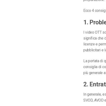
Ecco 4 consigl
1. Probl
I video OTT so
significa che 
licenze e perm
pubblicitari e 
La portata di 
consiglia di c
più generale al
2. Entra
In generale, e
SVOD, AVOD e 