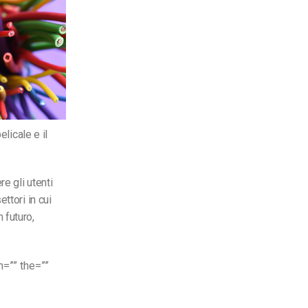
licale e il
e gli utenti
ttori in cui
 futuro,
n=”” the=””