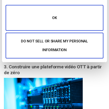
TVOD a tendance à avoir un revenu par vue plus élevé. Cela
leur permet d’offrir des revenus plus importants aux créateurs
OK
de contenu, et donc d’attirer des productions plus récentes et
de meilleure qualité. La TVOD est disponible depuis un certain
temps via les décodeurs.
DO NOT SELL OR SHARE MY PERSONAL
Une plateforme comme Dacast offre un service en marque
blanche et la possibilité d’utiliser l’un ou l’autre de ces
INFORMATION
modèles de revenus.
3. Construire une plateforme vidéo OTT à partir
de zéro