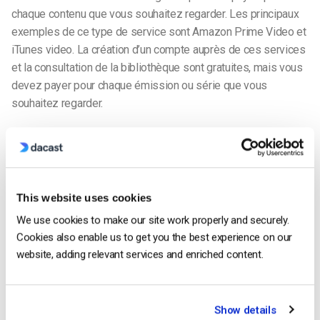
chaque contenu que vous souhaitez regarder. Les principaux
exemples de ce type de service sont Amazon Prime Video et
iTunes video. La création d’un compte auprès de ces services
et la consultation de la bibliothèque sont gratuites, mais vous
devez payer pour chaque émission ou série que vous
souhaitez regarder.
Amazon Prime est en fait un modèle mixte, puisque les
utilisateurs peuvent soit payer un abonnement, soit acheter
l’accès aux émissions et aux films individuellement.
This website uses cookies
Ces services présentent certains avantages. D’une part, la
We use cookies to make our site work properly and securely.
barrière à l’entrée est moins élevée que dans le cas de la
Cookies also enable us to get you the best experience on our
SVOD. Si les utilisateurs ne veulent accéder qu’à un film ou à
website, adding relevant services and enriched content.
un spectacle ici et là, ils peuvent toujours devenir des clients
payants. Toutefois, cela peut inciter les utilisateurs qui
paieraient autrement un abonnement mensuel plus élevé à
Show details
acheter moins de contenu.