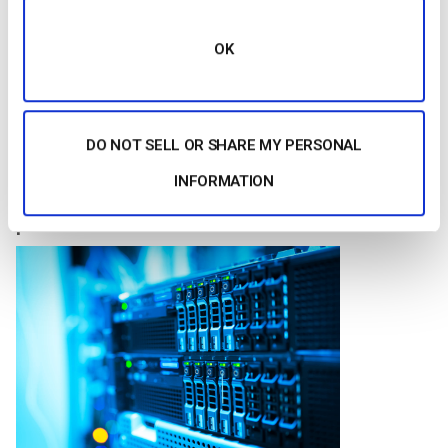
criadores de conteúdos e, por conseguinte, atrair lançamentos
mais recentes e de gama mais elevada. A TVOD está
OK
disponível há já algum tempo através de descodificadores.
Uma plataforma como a Dacast oferece um serviço de marca
branca e a capacidade de utilizar qualquer um destes
DO NOT SELL OR SHARE MY PERSONAL
modelos de receitas.
INFORMATION
3. Construir uma plataforma de vídeo OTT a
partir do zero