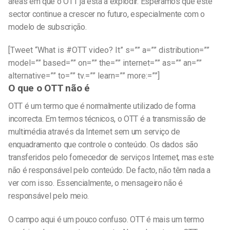
áreas em que o OTT já está a explodir. Esperamos que este
sector continue a crescer no futuro, especialmente com o
modelo de subscrição.
[Tweet “What is #OTT video? It” s=”” a=”” distribution=””
model=”” based=”” on=”” the=”” internet=”” as=”” an=””
alternative=”” to=”” tv.=”” learn=”” more:=””]
O que o OTT não é
OTT é um termo que é normalmente utilizado de forma
incorrecta. Em termos técnicos, o OTT é a transmissão de
multimédia através da Internet sem um serviço de
enquadramento que controle o conteúdo. Os dados são
transferidos pelo fornecedor de serviços Internet, mas este
não é responsável pelo conteúdo. De facto, não têm nada a
ver com isso. Essencialmente, o mensageiro não é
responsável pelo meio.
O campo aqui é um pouco confuso. OTT é mais um termo