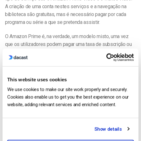
A criação de uma conta nestes serviços e a navegação na
biblioteca são gratuitas, mas é necessário pagar por cada
programa ou série a que se pretenda assistir.
O Amazon Prime é, na verdade, um modelo misto, uma vez
que os utilizadores podem pagar uma taxa de subscrição ou
comprar o acesso a programas e filmes individualmente.
Estes serviços têm algumas vantagens. Por um lado, a
barreira à entrada é mais baixa do que no SVOD. Se os
This website uses cookies
utilizadores só quiserem aceder a um filme ou a um programa
We use cookies to make our site work properly and securely.
aqui e ali, podem tornar-se clientes pagantes. No entanto, isto
Cookies also enable us to get you the best experience on our
pode levar os utilizadores que, de outra forma, pagariam uma
website, adding relevant services and enriched content.
taxa de subscrição mensal mais elevada a comprar menos
conteúdos.
O TVOD tende a ter uma receita por visualização mais
Show details
elevada. Isto permite-lhes oferecer maiores receitas aos