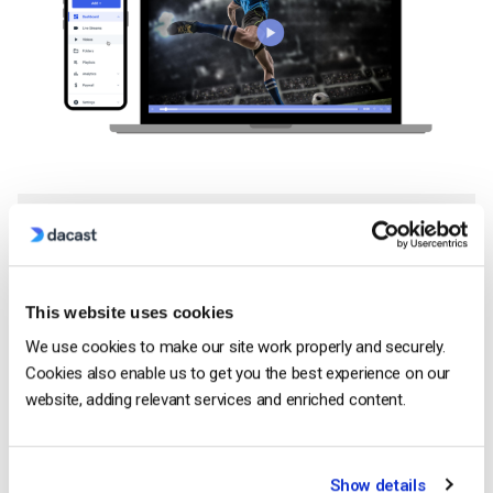
I flussi di qualità professionale richiedono attrezzature di
livello professionale.
Come abbiamo brevemente accennato, per il live streaming
This website uses cookies
sono necessarie diverse attrezzature, tra cui una
We use cookies to make our site work properly and securely.
videocamera, un microfono, un computer, internet ed eventuali
Cookies also enable us to get you the best experience on our
accessori di supporto, come un treppiede.
website, adding relevant services and enriched content.
La componente della fotocamera è abbastanza semplice da
spiegare, e probabilmente si vuole qualcosa di più di una
Show details