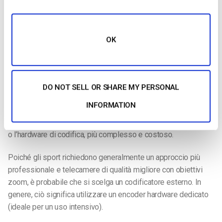
webcam se si vuole fare streaming sportivo in diretta. Se il
vostro campionato ha il budget necessario, allora dovrete
prendere in considerazione più telecamere da collegare a un
live switcher per una trasmissione professionale e senza
OK
interruzioni.
Un codificatore prende il contenuto video registrato dalla
telecamera e lo converte in un formato visualizzabile dagli
DO NOT SELL OR SHARE MY PERSONAL
spettatori sui loro dispositivi. Anche il dispositivo di codifica
INFORMATION
può essere relativamente semplice. È possibile scegliere tra
software di codifica
come OBS Studio, gratuito e open source,
o l’hardware di codifica, più complesso e costoso.
Poiché gli sport richiedono generalmente un approccio più
professionale e telecamere di qualità migliore con obiettivi
zoom, è probabile che si scelga un codificatore esterno. In
genere, ciò significa utilizzare un encoder hardware dedicato
(ideale per un uso intensivo).