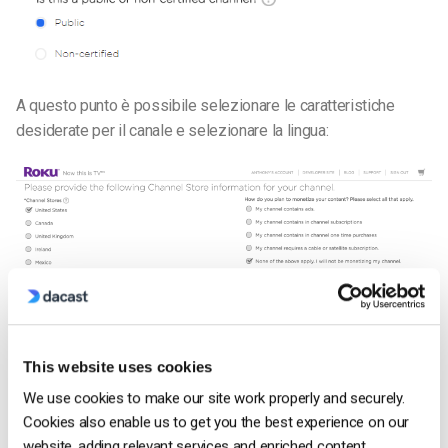
A questo punto è possibile selezionare le caratteristiche
desiderate per il canale e selezionare la lingua:
This website uses cookies
È inoltre possibile assegnare un nome al proprio canale,
We use cookies to make our site work properly and securely.
fornire una breve descrizione del suo contenuto e aggiungere
Cookies also enable us to get you the best experience on our
un poster che verrà visualizzato nel Roku Channel Store:
website, adding relevant services and enriched content.