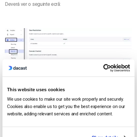
Deverá ver o seguinte ecrã:
Clique em “Adicionar grupo” (localizado na extremidade
direita) e, em seguida, proceda à adição das informações
This website uses cookies
solicitadas.
We use cookies to make our site work properly and securely.
Cookies also enable us to get you the best experience on our
Também tem a opção de definir o grupo como predefinido. Se
website, adding relevant services and enriched content.
selecionar “Tornar como grupo predefinido”, essas definições
serão aplicadas a todos os conteúdos da sua conta Dacast.