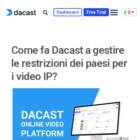
Skip
to
Dashboard
Free Trial
content
Come fa Dacast a gestire
le restrizioni dei paesi per
i video IP?