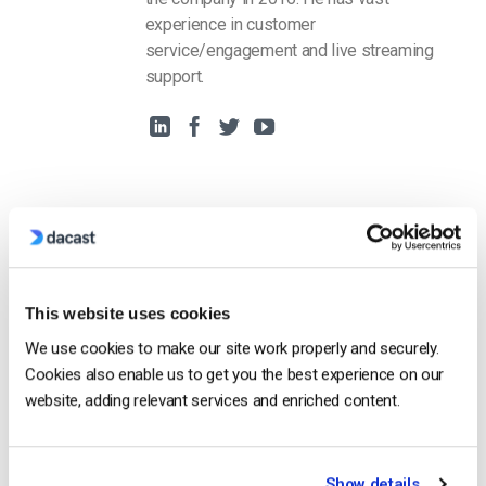
experience in customer
service/engagement and live streaming
support.
Free 14-Day Trial
This website uses cookies
Get Started!
We use cookies to make our site work properly and securely.
Cookies also enable us to get you the best experience on our
Start streaming immediately
website, adding relevant services and enriched content.
No credit card required
10 GB of bandwidth
Show details