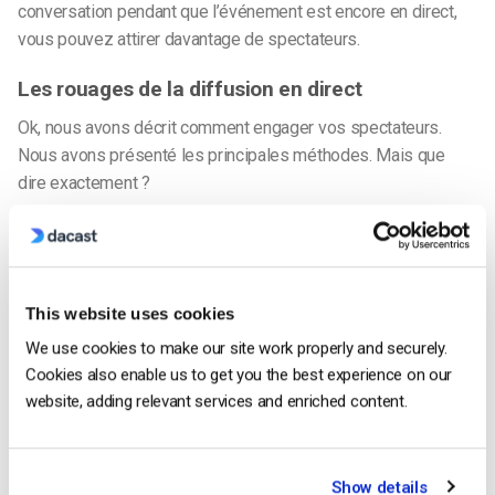
conversation pendant que l’événement est encore en direct,
vous pouvez attirer davantage de spectateurs.
Les rouages de la diffusion en direct
Ok, nous avons décrit comment engager vos spectateurs.
Nous avons présenté les principales méthodes. Mais que
dire exactement ?
Je recommande ce qui suit.
1. Accueillez vos téléspectateurs
This website uses cookies
Prenez quelques instants au début de l’émission pour
We use cookies to make our site work properly and securely.
souhaiter la bienvenue à vos téléspectateurs.
Cookies also enable us to get you the best experience on our
website, adding relevant services and enriched content.
Tout d’abord, il faut remercier les gens d’être venus. Ensuite,
donnez-leur un contexte en leur expliquant sur quoi portera le
flux.
Show details