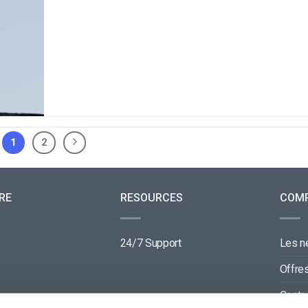
1
2
RE
RESOURCES
COM
24/7 Support
Les 
Offre
Conta