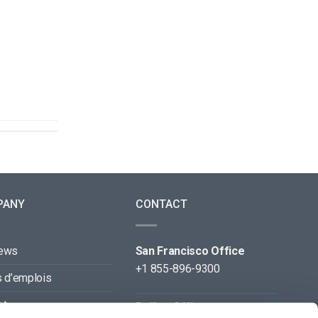
PANY
CONTACT
news
San Francisco Office
+1 855-896-9300
s d’emplois
ct
Beijing Office