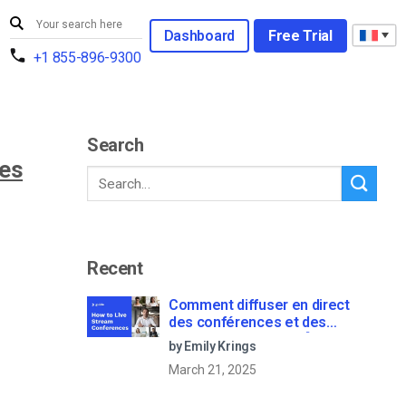
Dashboard
Free Trial
+1 855-896-9300
Search
des
Recent
Comment diffuser en direct
des conférences et des
réunions virtuelles ? [2021
by Emily Krings
Update]
March 21, 2025