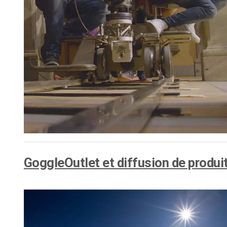
d’apprentissage en ligne
CMS vidéo
Confidentialité et sécuri
GoggleOutlet et diffusion de produit