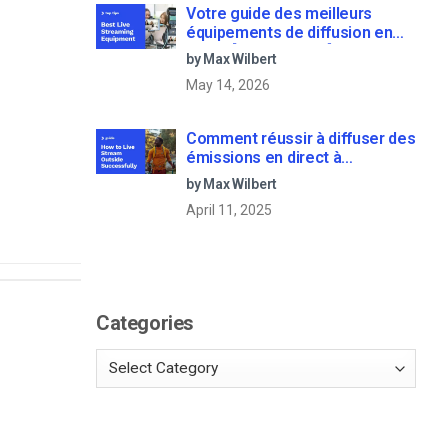
Votre guide des meilleurs
équipements de diffusion en
direct [2025 Update]
by Max Wilbert
May 14, 2026
Comment réussir à diffuser des
émissions en direct à
l’extérieur : Un guide étape par
by Max Wilbert
étape [2021 Update]
April 11, 2025
Categories