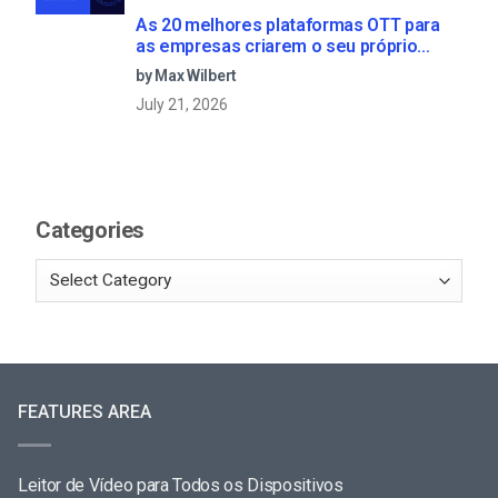
As 20 melhores plataformas OTT para
as empresas criarem o seu próprio
serviço de streaming (2026)
by Max Wilbert
July 21, 2026
Categories
FEATURES AREA
Leitor de Vídeo para Todos os Dispositivos