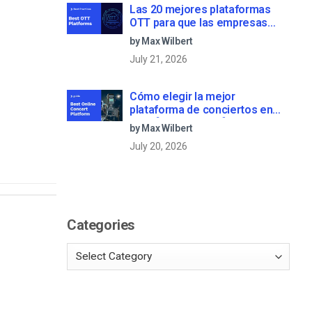
Las 20 mejores plataformas
OTT para que las empresas
creen su propio servicio de
by Max Wilbert
streaming (2026)
July 21, 2026
Cómo elegir la mejor
plataforma de conciertos en
línea [2022 Update]
by Max Wilbert
July 20, 2026
Categories