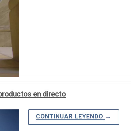
Marketing de Video
Emisoras de Radio y Televisión
productos en directo
CONTINUAR LEYENDO
→