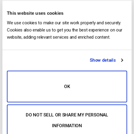
Logiciel de diffusion de lecteurs vidéo
This website uses cookies
pour tous les appareils
We use cookies to make our site work properly and securely.
Cookies also enable us to get you the best experience on our
website, adding relevant services and enriched content.
…plugin ou installation n’est nécessaire. Explore the
Player Thème personnalisable en marque blanche
Br
and and
theme your video player. Le lecteur Dacast
Show details
est en marque blanche et entièrement
personnalisable. Ajoutez…
OK
CONTINUER LA LECTURE
→
DO NOT SELL OR SHARE MY PERSONAL
1
2
3
4
INFORMATION
Search