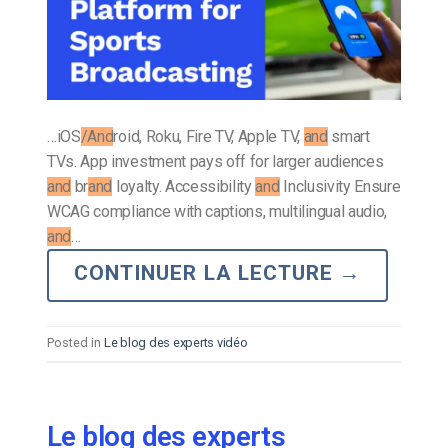
…iOS
/And
roid, Roku, Fire TV, Apple TV,
and
smart
TVs. App investment pays off for larger audiences
and
br
and
loyalty. Accessibility
and
Inclusivity Ensure
WCAG compliance with captions, multilingual audio,
and
…
CONTINUER LA LECTURE
→
Posted in
Le blog des experts vidéo
Le blog des experts