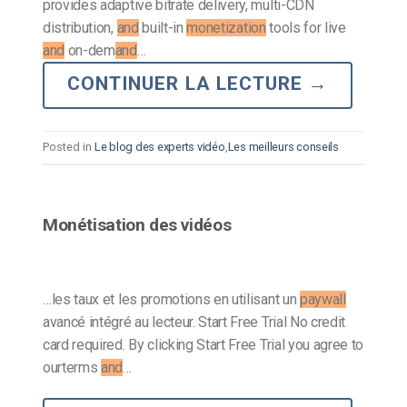
provides adaptive bitrate delivery, multi-CDN
distribution,
and
built-in
monetization
tools for live
and
on-dem
and
…
CONTINUER LA LECTURE
→
Posted in
Le blog des experts vidéo
,
Les meilleurs conseils
Monétisation des vidéos
…les taux et les promotions en utilisant un
paywall
avancé intégré au lecteur. Start Free Trial No credit
card required. By clicking Start Free Trial you agree to
ourterms
and
…