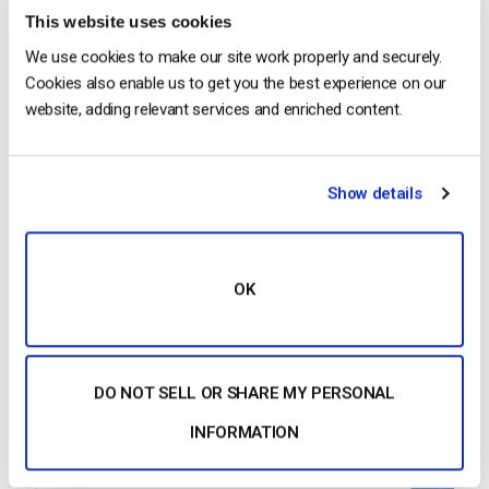
Plateforme d’éducation vidéo en ligne
This website uses cookies
We use cookies to make our site work properly and securely.
Cookies also enable us to get you the best experience on our
Solution de streaming pour l’éducation et
website, adding relevant services and enriched content.
l’apprentissage en ligne Créer une plateforme
d’apprentissage avec des vidéos en direct et à la
demande. Ces dernières années, la vidéo s’est
Show details
révélée être…
CONTINUER LA LECTURE
→
OK
1
2
3
DO NOT SELL OR SHARE MY PERSONAL
Search
INFORMATION