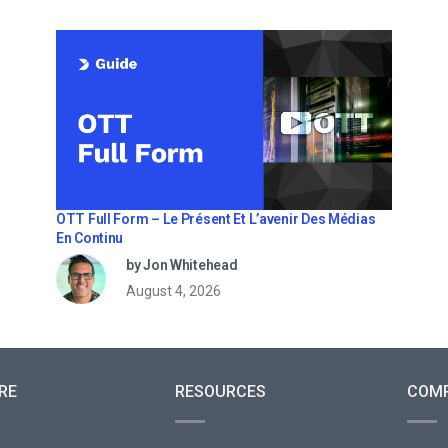
OTT Full Form – Le Présent Et L’avenir Des Médias
En Continu
by Jon Whitehead
August 4, 2026
RE
RESOURCES
COM