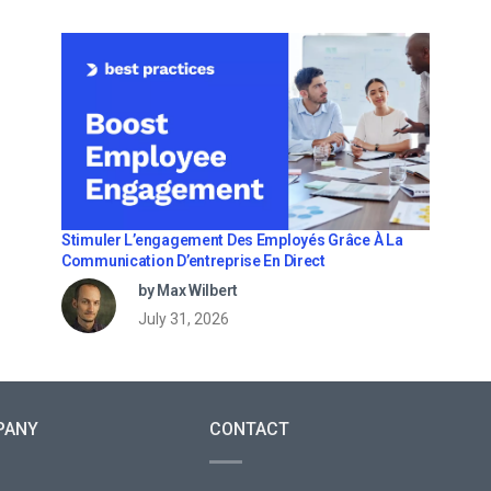
Stimuler L’engagement Des Employés Grâce À La
Communication D’entreprise En Direct
by Max Wilbert
July 31, 2026
PANY
CONTACT