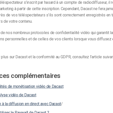
 téléspectateur s’inscrit par hasard à un compte de radiodiffuseur, il
arketing à partir de cette inscription. Cependant, Dacast ne fera jam
ès de vos téléspectateurs s’ils sont correctement enregistrés en t
s de votre contenu.
’un de nos nombreux protocoles de confidentialité vidéo qui garantit l
ns personnelles et de celles de vos clients lorsque vous diffusez
 plus sur Dacast et la conformité au GDPR, consultez l’article suiva
ces complémentaires
lités de monétisation vidéo de Dacast
alyse vidéo de Dacast
n à la diffusion en direct avec Dacast
/
iliser le Paywall de Dacast ?