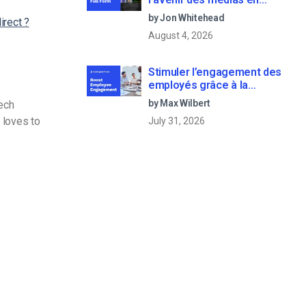
continu
by Jon Whitehead
irect ?
August 4, 2026
Stimuler l’engagement des
employés grâce à la
communication d’entreprise
by Max Wilbert
Tech
en direct
 loves to
July 31, 2026