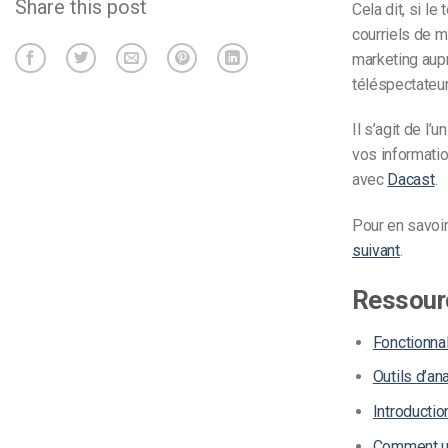
Share this post
Cela dit, si le
courriels de m
marketing aupr
téléspectateur
Il s’agit de l
vos informatio
avec
Dacast
.
Pour en savoir
suivant
.
Ressour
Fonctionna
Outils d’an
Introductio
Comment ut