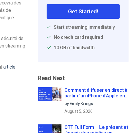
 recevra des
ais de
Get Started!
ant que
Start streaming immediately
No credit card required
a sécurité de
 en streaming
10 GB of bandwidth
nt
article
Read Next
Comment diffuser en direct à
partir d’un iPhone d’Apple en
6 étapes faciles
by Emily Krings
August 5, 2026
OTT Full Form – Le présent et
l’avenir des médias en