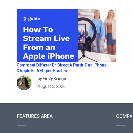
Comment Diffuser En Direct À Partir D’un IPhone
D’Apple En 6 Étapes Faciles
by Emily Krings
August 5, 2026
FEATURES AREA
COMPA