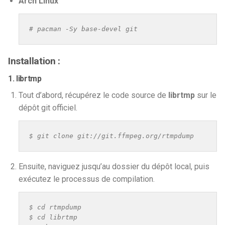
Arch Linux
# pacman -Sy base-devel git
Installation :
1. librtmp
Tout d’abord, récupérez le code source de
librtmp
sur le
dépôt git officiel.
$ git clone git://git.ffmpeg.org/rtmpdump
Ensuite, naviguez jusqu’au dossier du dépôt local, puis
exécutez le processus de compilation.
$ cd rtmpdump

$ cd librtmp
