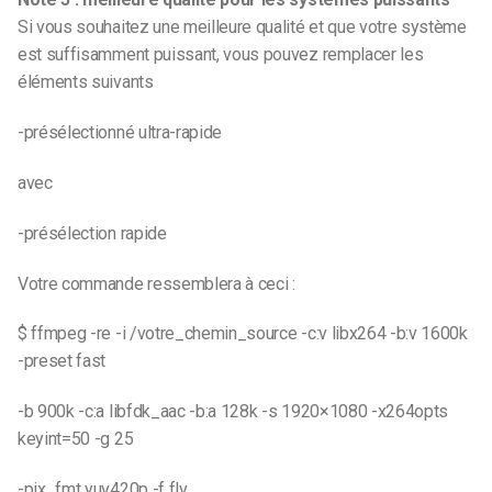
Si vous souhaitez une meilleure qualité et que votre système
est suffisamment puissant, vous pouvez remplacer les
éléments suivants
-présélectionné ultra-rapide
avec
-présélection rapide
Votre commande ressemblera à ceci :
$ ffmpeg -re -i /votre_chemin_source -c:v libx264 -b:v 1600k
-preset fast
-b 900k -c:a libfdk_aac -b:a 128k -s 1920×1080 -x264opts
keyint=50 -g 25
-pix_fmt yuv420p -f flv