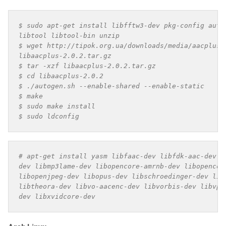
$ sudo apt-get install libfftw3-dev pkg-config autoc
libtool libtool-bin unzip

$ wget http://tipok.org.ua/downloads/media/aacplus/l
libaacplus-2.0.2.tar.gz

$ tar -xzf libaacplus-2.0.2.tar.gz

$ cd libaacplus-2.0.2

$ ./autogen.sh --enable-shared --enable-static

$ make

$ sudo make install

$ sudo ldconfig
# apt-get install yasm libfaac-dev libfdk-aac-dev li
dev libmp3lame-dev libopencore-amrnb-dev libopencore
libopenjpeg-dev libopus-dev libschroedinger-dev libs
libtheora-dev libvo-aacenc-dev libvorbis-dev libvpx-
dev libxvidcore-dev