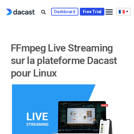
Skip
to
Dashboard
Free Trial
content
FFmpeg Live Streaming
sur la plateforme Dacast
pour Linux