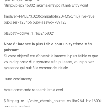
“rtmp://p.ep246802.i.akamaientrypoint.net/EntryPoint
flashver=FMLE/3.020(compatible;20FMSc/1.0) live=true
pubUser=123456 pubPasswd=789123
playpath=dclive_1_1@246802″
Note 6 : latence la plus faible pour un système très
puissant
Si votre objectif est d’obtenir la latence la plus faible et que
vous disposez d’un système très puissant, vous pouvez
ajouter ce qui suit à la commande initiale :
-tune zerolatency
Votre commande ressemblera à ceci :
$ ffmpeg -re -i /votre_chemin_source -c:v libx264 -b:v 1600k
-preset ultrafast