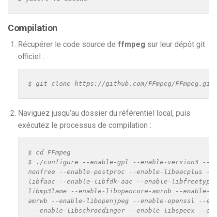
Compilation
Récupérer le code source de
ffmpeg
sur leur dépôt git
officiel :
$ git clone https://github.com/FFmpeg/FFmpeg.git
Naviguez jusqu’au dossier du référentiel local, puis
exécutez le processus de compilation :
$ cd FFmpeg

$ ./configure --enable-gpl --enable-version3 --en
nonfree --enable-postproc --enable-libaacplus --e
libfaac --enable-libfdk-aac --enable-libfreetype 
libmp3lame --enable-libopencore-amrnb --enable-li
amrwb --enable-libopenjpeg --enable-openssl --ena
 --enable-libschroedinger --enable-libspeex --ena