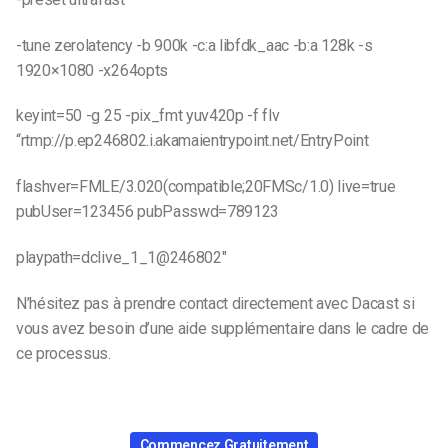
-tune zerolatency -b 900k -c:a libfdk_aac -b:a 128k -s
1920×1080 -x264opts
keyint=50 -g 25 -pix_fmt yuv420p -f flv
“rtmp://p.ep246802.i.akamaientrypoint.net/EntryPoint
flashver=FMLE/3.020(compatible;20FMSc/1.0) live=true
pubUser=123456 pubPasswd=789123
playpath=dclive_1_1@246802″
N’hésitez pas à prendre contact directement avec Dacast si
vous avez besoin d’une aide supplémentaire dans le cadre de
ce processus.
Commencez Gratuitement