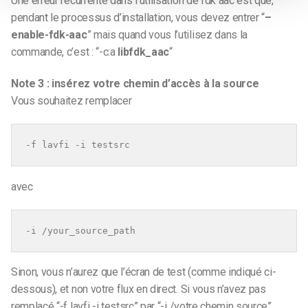
Une erreur récurrente dans l’utilisation de fdk aac est que,
pendant le processus d’installation, vous devez entrer “
–
enable-fdk-aac
” mais quand vous l’utilisez dans la
commande, c’est : “-c:a
libfdk_aac
“
Note 3 : insérez votre chemin d’accès à la source
Vous souhaitez remplacer
-f lavfi -i testsrc
avec
-i /your_source_path
Sinon, vous n’aurez que l’écran de test (comme indiqué ci-
dessous), et non votre flux en direct. Si vous n’avez pas
remplacé “-f lavfi -i testsrc” par “-i /votre chemin source”,