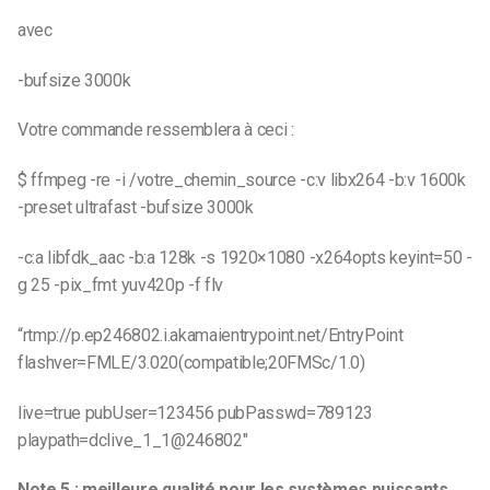
avec
-bufsize 3000k
Votre commande ressemblera à ceci :
$ ffmpeg -re -i /votre_chemin_source -c:v libx264 -b:v 1600k
-preset ultrafast -bufsize 3000k
-c:a libfdk_aac -b:a 128k -s 1920×1080 -x264opts keyint=50 -
g 25 -pix_fmt yuv420p -f flv
“rtmp://p.ep246802.i.akamaientrypoint.net/EntryPoint
flashver=FMLE/3.020(compatible;20FMSc/1.0)
live=true pubUser=123456 pubPasswd=789123
playpath=dclive_1_1@246802″
Note 5 : meilleure qualité pour les systèmes puissants