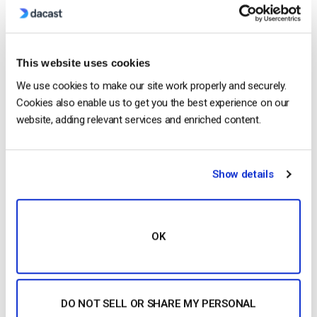
OTT Full Form – Le présent et l’avenir
des médias en continu
by Jon Whitehead
This website uses cookies
August 4, 2026
We use cookies to make our site work properly and securely.
Cookies also enable us to get you the best experience on our
website, adding relevant services and enriched content.
Stimuler l’engagement des employés
grâce à la communication d’entreprise
en direct
by Max Wilbert
Show details
July 31, 2026
OK
Categories
DO NOT SELL OR SHARE MY PERSONAL