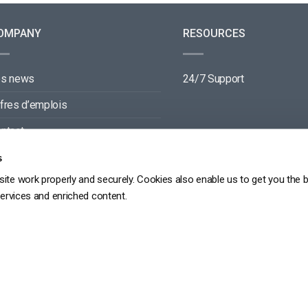
OMPANY
RESOURCES
es news
24/7 Support
fres d’emplois
ntact
rtenaires
s
ite work properly and securely. Cookies also enable us to get you the 
services and enriched content.
GDPR
PRIVACY POLICY
TERMS OF SERVICE
SITEMAP
Copyright 2026 ©
dacast
京ICP备19031887号