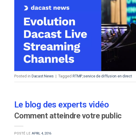
Posted in
Dacast News
|
Tagged
RTMP
,
service de diffusion en direct
Le blog des experts vidéo
Comment atteindre votre public
POSTÉ LE
APRIL 4, 2016