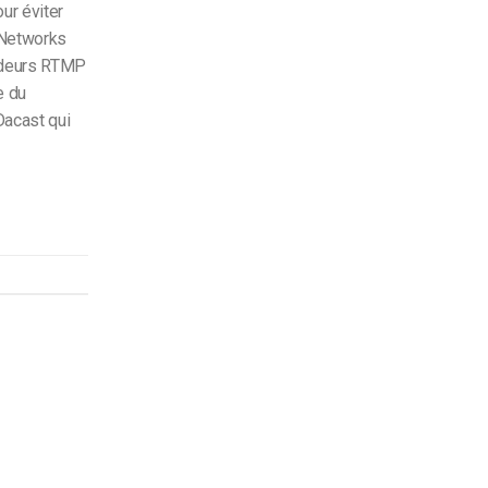
ur éviter
 Networks
codeurs RTMP
e du
Dacast qui