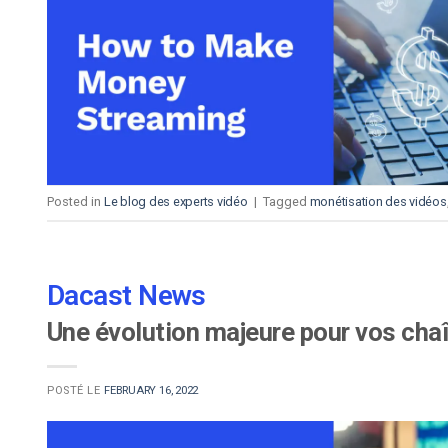
d’apprentissage en ligne
CMS vidéo
Confidentialité et sécuri
Posted in
Le blog des experts vidéo
|
Tagged
monétisation des vidéos
Dacast News
Une évolution majeure pour vos chaî
POSTÉ LE
FEBRUARY 16, 2022