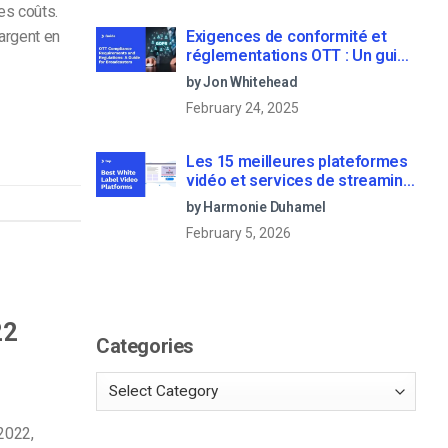
es coûts.
Exigences de conformité et
’argent en
réglementations OTT : Un guide
pour les radiodiffuseurs
by Jon Whitehead
February 24, 2025
Les 15 meilleures plateformes
vidéo et services de streaming
en marque blanche
by Harmonie Duhamel
February 5, 2026
22
Categories
2022,