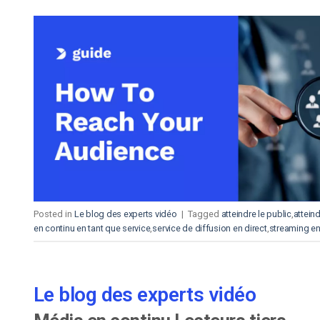
Posted in
Le blog des experts vidéo
|
Tagged
atteindre le public
,
atteind
en continu en tant que service
,
service de diffusion en direct
,
streaming en 
Le blog des experts vidéo