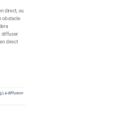
n direct, ou
n obstacle
rdera
 diffuser
en direct
g
,
La diffusion