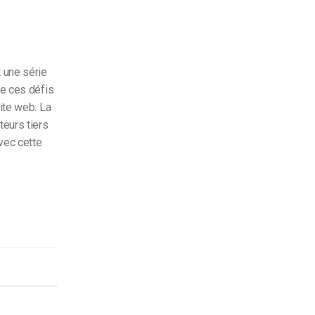
t une série
de ces défis
site web. La
eurs tiers
avec cette