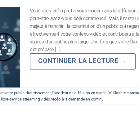
Vous êtes enfin prêt à vous lancer dans la diffusion e
peut-être avez-vous déjà commencé. Mais il reste u
majeur à franchir : la constitution d’un public qui rega
effectivement votre contenu vidéo et contribuera à le
auprès d’un public plus large. Une fois que votre flux 
est préparé […]
CONTINUER LA LECTURE
→
re votre public
,
divertissement
,
Encodeur de diffusion en direct
,
iOS Flash streamin
libre-service
,
streaming vidéo
,
vidéo à la demande en continu