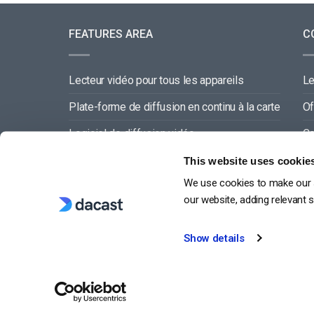
FEATURES AREA
C
Lecteur vidéo pour tous les appareils
L
Plate-forme de diffusion en continu à la carte
Of
Logiciel de diffusion vidéo
Co
Gestion du contenu vidéo
Pa
This website uses cookie
We use cookies to make our s
Offre de service complette
our website, adding relevant 
Show details