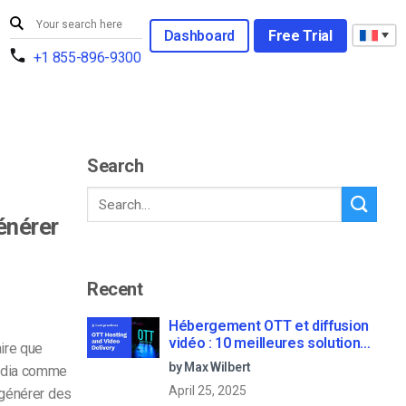
Dashboard
Free Trial
+1 855-896-9300
Search
énérer
Recent
Hébergement OTT et diffusion
vidéo : 10 meilleures solutions
ire que
pour 2023
by Max Wilbert
média comme
April 25, 2025
e générer des