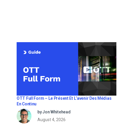
OTT Full Form – Le Présent Et L’avenir Des Médias
En Continu
by Jon Whitehead
August 4, 2026