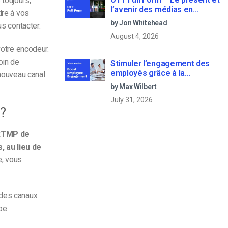
toujours,
l’avenir des médias en
dre à vos
continu
by Jon Whitehead
us contacter.
August 4, 2026
votre encodeur.
oin de
Stimuler l’engagement des
employés grâce à la
 nouveau canal
communication d’entreprise
by Max Wilbert
en direct
July 31, 2026
 ?
 RTMP de
 au lieu de
e, vous
 des canaux
ipe