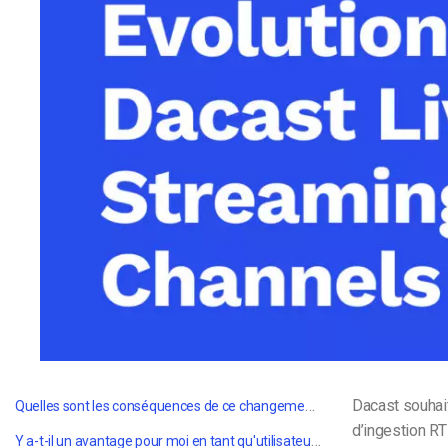
d’apprentissage en ligne
CMS vidéo
Confidentialité et sécuri
Quelles sont les conséquences de ce changement pour moi en tant que client ?
Dacast souhait
d’ingestion R
Y a-t-il un avantage pour moi en tant qu'utilisateur ?