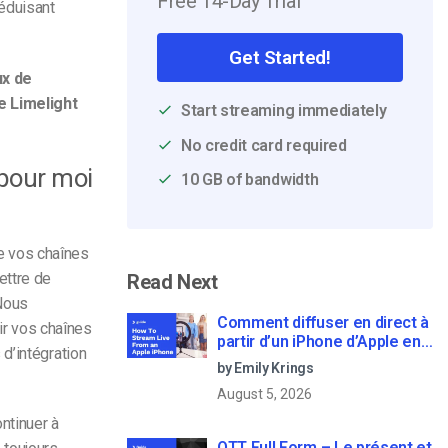
Free 14-Day Trial
réduisant
Get Started!
ux de
e Limelight
Start streaming immediately
No credit card required
 pour moi
10 GB of bandwidth
de vos chaînes
ettre de
Read Next
 Nous
Comment diffuser en direct à
tir vos chaînes
partir d’un iPhone d’Apple en
d’intégration
6 étapes faciles
by Emily Krings
August 5, 2026
ntinuer à
OTT Full Form – Le présent et