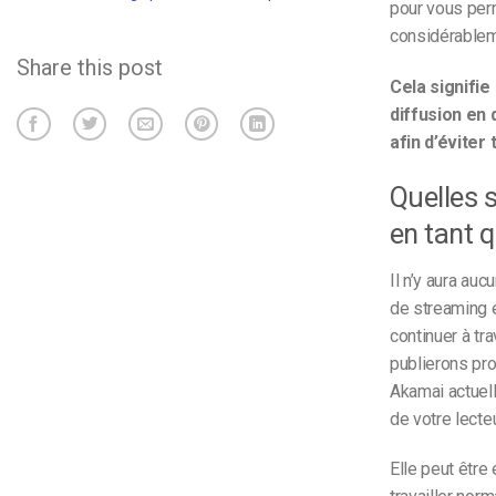
pour vous perm
considérableme
Share this post
Cela signifie
diffusion en 
afin d’éviter
Quelles 
en tant q
Il n’y aura au
de streaming e
continuer à tr
publierons pro
Akamai actuell
de votre lecte
Elle peut être