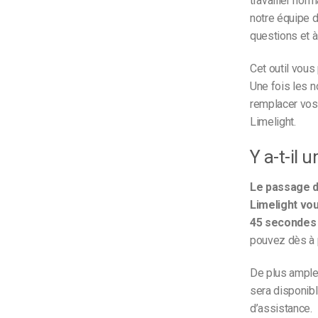
travailler no
notre équipe d
questions et à
Cet outil vous
Une fois les n
remplacer vos 
Limelight.
Y a-t-il 
Le passage d
Limelight vo
45 secondes
pouvez dès à 
De plus ample
sera disponibl
d’assistance.