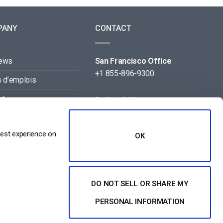
PANY
CONTACT
news
San Francisco Office
+1 855-896-9300
s d’emplois
ct
Beijing Office
+86 105-123-5043
naires
best experience on
OK
DO NOT SELL OR SHARE MY
PERSONAL INFORMATION