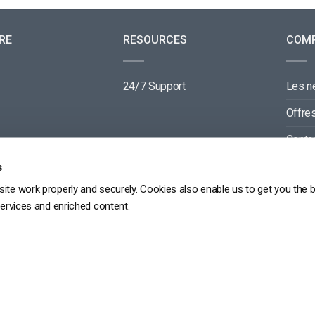
RE
RESOURCES
COM
24/7 Support
Les 
Offre
Conta
Parte
s
ite work properly and securely. Cookies also enable us to get you the 
services and enriched content.
GDPR
PRIVACY POLICY
TERMS OF SERVICE
SITEMAP
Copyright 2026 ©
dacast
京ICP备19031887号