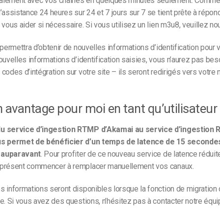
rmalement avec vos chaînes en quelques minutes seulement. Comme 
’assistance 24 heures sur 24 et 7 jours sur 7 se tient prête à répon
 vous aider si nécessaire. Si vous utilisez un lien m3u8, veuillez no
 permettra d’obtenir de nouvelles informations d’identification pour 
ouvelles informations d’identification saisies, vous n’aurez pas bes
codes d’intégration sur votre site – ils seront redirigés vers votre
un avantage pour moi en tant qu’utilisateur
u service d’ingestion RTMP d’Akamai au service d’ingestion
us permet de bénéficier d’un temps de latence de 15 secondes,
 auparavant
.
Pour profiter de ce nouveau service de latence réduit
présent commencer à remplacer manuellement vos canaux.
s informations seront disponibles lorsque la fonction de migration
e. Si vous avez des questions, n’hésitez pas à contacter notre équ