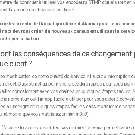
ettre de continuer à utiliser vos encodeurs RTMP actuels tout en 
nt la latence du streaming en direct.
 que les clients de Dacast qui utilisent Akamai pour leurs cana
direct devront créer de nouveaux canaux en utilisant le servic
 toute perturbation.
sont les conséquences de ce changement
ue client ?
cune modification de notre qualité de service, ni aucune interruption 
n direct. Dacast met au point une procédure rapide pour vous perm
availler normalement avec vos chaînes en quelques étapes faciles.
chainement un outil in-app facile à utiliser pour vous aider à conver
es à Limelight en quelques étapes faciles sans modifier les codes 
ur (à moins que vous n’utilisiez un lien m3u8).
 effectuée lorsque vous n’êtes pas en direct et vous permettra de co