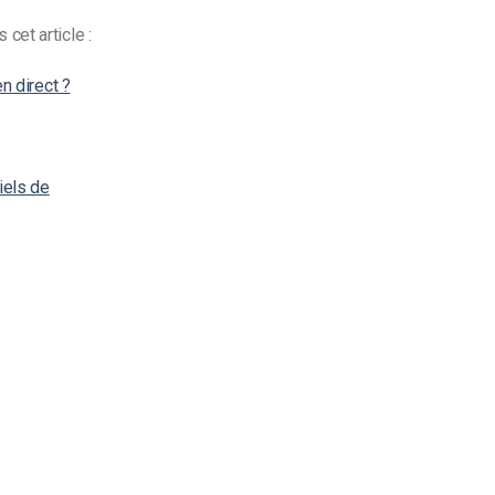
cet article :
n direct ?
iels de