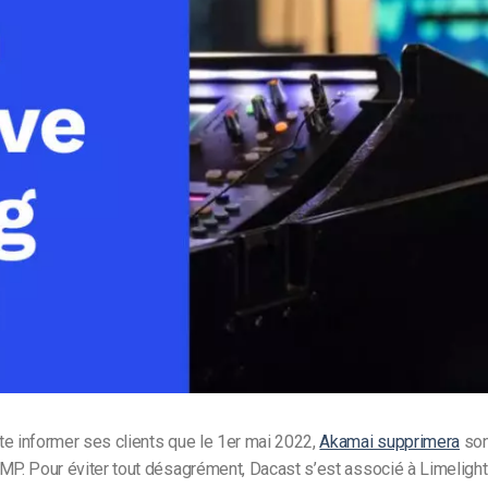
Monétisation vidéo
té
Marketing vidéo
e informer ses clients que le 1er mai 2022,
Akamai supprimera
son
TMP. Pour éviter tout désagrément, Dacast s’est associé à Limeligh