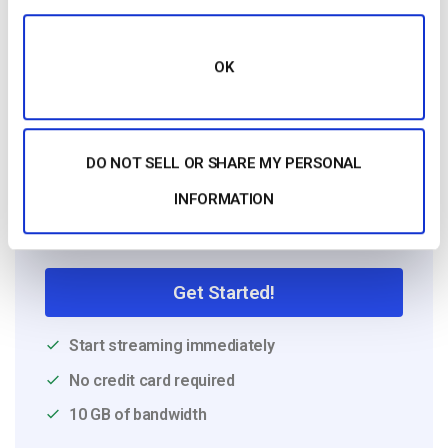
Dacast Team
OK
DO NOT SELL OR SHARE MY PERSONAL
INFORMATION
Free 14-Day Trial
Get Started!
Start streaming immediately
No credit card required
10 GB of bandwidth