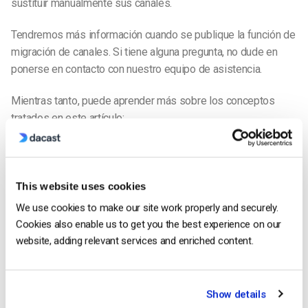
sustituir manualmente sus canales.
Tendremos más información cuando se publique la función de
migración de canales. Si tiene alguna pregunta, no dude en
ponerse en contacto con nuestro equipo de asistencia.
Mientras tanto, puede aprender más sobre los conceptos
tratados en este artículo:
¿Qué es la ingesta RTMP y por qué es importante para la
retransmisión en directo?
This website uses cookies
Alojamiento de servidores RTMP: Qué es y cómo acceder a él
We use cookies to make our site work properly and securely.
Cookies also enable us to get you the best experience on our
Ingesta HLS: Qué es y cómo es compatible con el software
website, adding relevant services and enriched content.
de streaming [2022 Update]
¿Está disponible en Canadá la solución Dacast Live
Show details
Streaming?